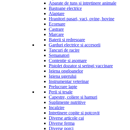
Aparate de tuns si intretinere animale
Bastoane electrice
Alaptare
Hranitori pasari, vaci, ovine, bovine
Ecornare
Castrare
Marcare
Baterii si redresoare
Garduri electrice si accesorii
Tancuri de racire
Semanatori
Contentie si asomare
Pistolet dozator si seringi vaccinare
Igiena ongloanelor
Igiena ugerului
Instrumentar veterinar
Prelucrare lapte
Perii si tesale
Capestre, coliere si hamuri
Suplimente nutritive
Incalzire
Intretinere copite si potcovit
Diverse articole cai
Diverse ferma
Diverse porci