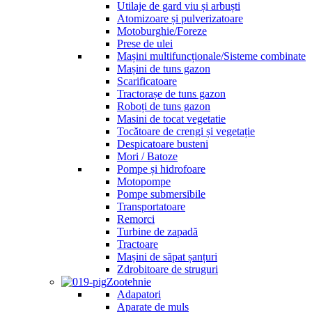
Utilaje de gard viu și arbuști
Atomizoare și pulverizatoare
Motoburghie/Foreze
Prese de ulei
Mașini multifuncționale/Sisteme combinate
Mașini de tuns gazon
Scarificatoare
Tractorașe de tuns gazon
Roboți de tuns gazon
Masini de tocat vegetatie
Tocătoare de crengi și vegetație
Despicatoare busteni
Mori / Batoze
Pompe și hidrofoare
Motopompe
Pompe submersibile
Transportatoare
Remorci
Turbine de zapadă
Tractoare
Mașini de săpat șanțuri
Zdrobitoare de struguri
Zootehnie
Adapatori
Aparate de muls