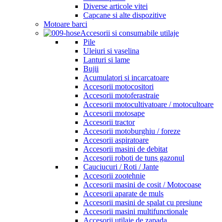
Diverse articole vitei
Capcane si alte dispozitive
Motoare barci
Accesorii si consumabile utilaje
Pile
Uleiuri si vaselina
Lanturi si lame
Bujii
Acumulatori si incarcatoare
Accesorii motocositori
Accesorii motoferastraie
Accesorii motocultivatoare / motocultoare
Accesorii motosape
Accesorii tractor
Accesorii motoburghiu / foreze
Accesorii aspiratoare
Accesorii masini de debitat
Accesorii roboti de tuns gazonul
Cauciucuri / Roti / Jante
Accesorii zootehnie
Accesorii masini de cosit / Motocoase
Accesorii aparate de muls
Accesorii masini de spalat cu presiune
Accesorii masini multifunctionale
Accesorii utilaje de zapada