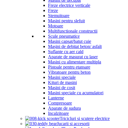
Masini de decupat
Freze electrice verticale
Freze
Stemuitoare
Masini pentru slefuit
Motoare
Multifunctionale constructii
Scule pneumatice
Masini capsat/batut cuie
Mașini de debitat beton/ asfalt
Suflante cu aer cald
Aparate de masurat cu laser
Masini cu alimentare multipla
Pistoale pentru etansare
Vibratoare pentru beton
Masini speciale
Kituri de masini
Masini de cosit
Masini speciale cu acumulatori
Lanterne
Compresoare
Aparate de sudura
Incalzitoare
Tricicluri si scutere electrice
Jucarii si accesorii