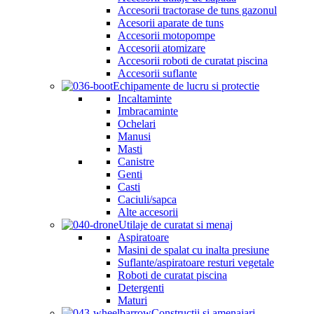
Accesorii tractorase de tuns gazonul
Acesorii aparate de tuns
Accesorii motopompe
Accesorii atomizare
Accesorii roboti de curatat piscina
Accesorii suflante
Echipamente de lucru si protectie
Incaltaminte
Imbracaminte
Ochelari
Manusi
Masti
Canistre
Genti
Casti
Caciuli/sapca
Alte accesorii
Utilaje de curatat si menaj
Aspiratoare
Masini de spalat cu inalta presiune
Suflante/aspiratoare resturi vegetale
Roboti de curatat piscina
Detergenti
Maturi
Constructii si amenajari