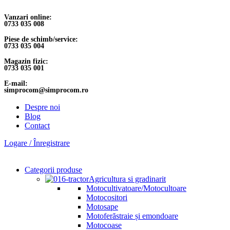
Vanzari online:
0733 035 008
Piese de schimb/service:
0733 035 004
Magazin fizic:
0733 035 001
E-mail:
simprocom@simprocom.ro
Despre noi
Blog
Contact
Logare / Înregistrare
Categorii produse
Agricultura si gradinarit
Motocultivatoare/Motocultoare
Motocositori
Motosape
Motoferăstraie și emondoare
Motocoase