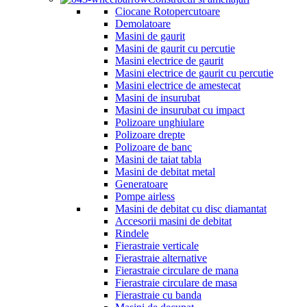
Ciocane Rotopercutoare
Demolatoare
Masini de gaurit
Masini de gaurit cu percutie
Masini electrice de gaurit
Masini electrice de gaurit cu percutie
Masini electrice de amestecat
Masini de insurubat
Masini de insurubat cu impact
Polizoare unghiulare
Polizoare drepte
Polizoare de banc
Masini de taiat tabla
Masini de debitat metal
Generatoare
Pompe airless
Masini de debitat cu disc diamantat
Accesorii masini de debitat
Rindele
Fierastraie verticale
Fierastraie alternative
Fierastraie circulare de mana
Fierastraie circulare de masa
Fierastraie cu banda