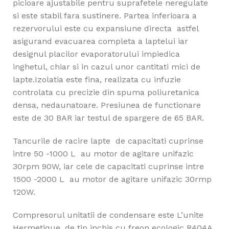
picioare ajustabile pentru suprafetele neregulate
si este stabil fara sustinere. Partea inferioara a
rezervorului este cu expansiune directa astfel
asigurand evacuarea completa a laptelui iar
designul placilor evaporatorului impiedica
inghetul, chiar si in cazul unor cantitati mici de
lapte.Izolatia este fina, realizata cu infuzie
controlata cu precizie din spuma poliuretanica
densa, nedaunatoare. Presiunea de functionare
este de 30 BAR iar testul de spargere de 65 BAR.
Tancurile de racire lapte de capacitati cuprinse
intre 50 -1000 L au motor de agitare unifazic
30rpm 90W, iar cele de capacitati cuprinse intre
1500 -2000 L au motor de agitare unifazic 30rmp
120W.
Compresorul unitatii de condensare este L’unite
Hermetique, de tip inchis cu freon ecologic R404A.