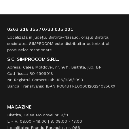
0263 216 355 / 0733 035 001
Localizată în judeţul Bistriţa-Năsăud, oraşul Bistriţa,
societatea SIMPROCOM este distribuitor autorizat al
produselor menţionate.
S.C. SIMPROCOM S.R.L.
Adresa: Calea Moldovei, nr. 9/11, Bistrita, jud. BN
Cod fiscal: RO 4909918
Nr. Registrul Comertului: J06/985/1993
Banca Transilvania: IBAN RO81BTRL00601202240256XX
MAGAZINE
Bistrița, Calea Moldovei nr. 9/11
L - V: 08:00 - 18:00 | S: 08:00 - 13:00
Localitatea Prundu Bargaului, nr. 966