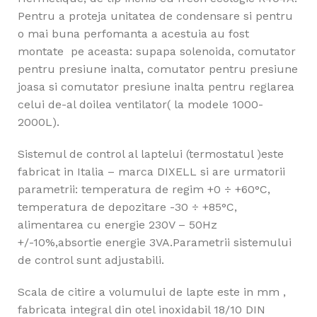
Pentru a proteja unitatea de condensare si pentru
o mai buna perfomanta a acestuia au fost
montate pe aceasta: supapa solenoida, comutator
pentru presiune inalta, comutator pentru presiune
joasa si comutator presiune inalta pentru reglarea
celui de-al doilea ventilator( la modele 1000-
2000L).
Sistemul de control al laptelui (termostatul )este
fabricat in Italia – marca DIXELL si are urmatorii
parametrii: temperatura de regim +0 ÷ +60°C,
temperatura de depozitare -30 ÷ +85°C,
alimentarea cu energie 230V – 50Hz
+/-10%,absortie energie 3VA.Parametrii sistemului
de control sunt adjustabili.
Scala de citire a volumului de lapte este in mm ,
fabricata integral din otel inoxidabil 18/10 DIN