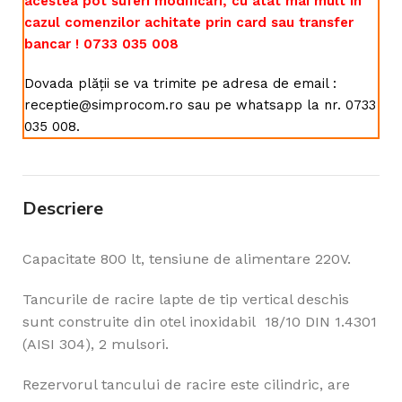
acestea pot suferi modificări, cu atât mai mult în
cazul comenzilor achitate prin card sau transfer
bancar ! 0733 035 008
Dovada plății se va trimite pe adresa de email :
receptie@simprocom.ro sau pe whatsapp la nr. 0733
035 008.
Descriere
Capacitate 800 lt, tensiune de alimentare 220V.
Tancurile de racire lapte de tip vertical deschis
sunt construite din otel inoxidabil 18/10 DIN 1.4301
(AISI 304), 2 mulsori.
Rezervorul tancului de racire este cilindric, are