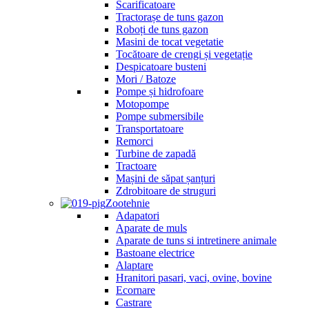
Scarificatoare
Tractorașe de tuns gazon
Roboți de tuns gazon
Masini de tocat vegetatie
Tocătoare de crengi și vegetație
Despicatoare busteni
Mori / Batoze
Pompe și hidrofoare
Motopompe
Pompe submersibile
Transportatoare
Remorci
Turbine de zapadă
Tractoare
Mașini de săpat șanțuri
Zdrobitoare de struguri
Zootehnie
Adapatori
Aparate de muls
Aparate de tuns si intretinere animale
Bastoane electrice
Alaptare
Hranitori pasari, vaci, ovine, bovine
Ecornare
Castrare