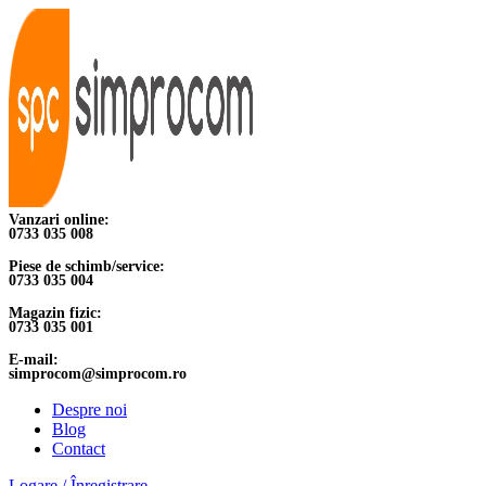
Vanzari online:
0733 035 008
Piese de schimb/service:
0733 035 004
Magazin fizic:
0733 035 001
E-mail:
simprocom@simprocom.ro
Despre noi
Blog
Contact
Logare / Înregistrare