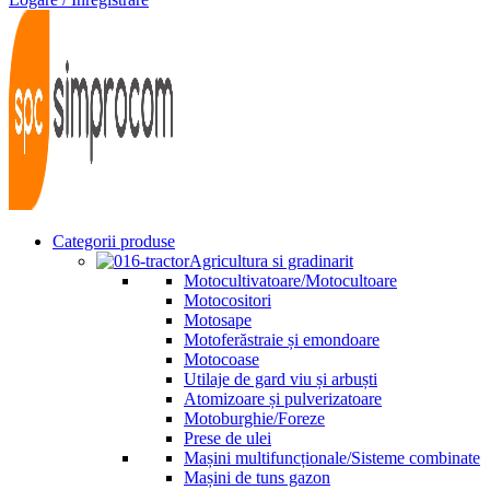
Categorii produse
Agricultura si gradinarit
Motocultivatoare/Motocultoare
Motocositori
Motosape
Motoferăstraie și emondoare
Motocoase
Utilaje de gard viu și arbuști
Atomizoare și pulverizatoare
Motoburghie/Foreze
Prese de ulei
Mașini multifuncționale/Sisteme combinate
Mașini de tuns gazon