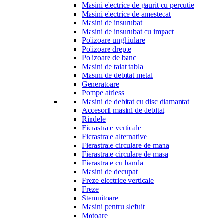
Masini electrice de gaurit cu percutie
Masini electrice de amestecat
Masini de insurubat
Masini de insurubat cu impact
Polizoare unghiulare
Polizoare drepte
Polizoare de banc
Masini de taiat tabla
Masini de debitat metal
Generatoare
Pompe airless
Masini de debitat cu disc diamantat
Accesorii masini de debitat
Rindele
Fierastraie verticale
Fierastraie alternative
Fierastraie circulare de mana
Fierastraie circulare de masa
Fierastraie cu banda
Masini de decupat
Freze electrice verticale
Freze
Stemuitoare
Masini pentru slefuit
Motoare