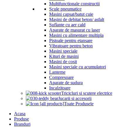
Multifunctionale constructii
Scule pneumatice
Masini capsat/batut cuie
Mașini de debitat beton/ asfalt
Suflante cu aer cald
Aparate de masurat cu laser
Masini cu alimentare multipla
Pistoale pentru etansare
Vibratoare pentru beton
Masini speciale
Kituri de masini
Masini de cosit
Masini speciale cu acumulatori
Lanterne
Compresoare
Aparate de sudura
Incalzitoare
Tricicluri si scutere electrice
Jucarii si accesorii
Toate Produsele
Acasa
Produse
Branduri