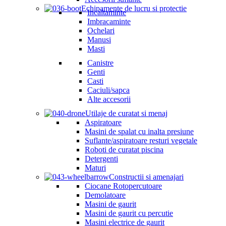
Echipamente de lucru si protectie
Incaltaminte
Imbracaminte
Ochelari
Manusi
Masti
Canistre
Genti
Casti
Caciuli/sapca
Alte accesorii
Utilaje de curatat si menaj
Aspiratoare
Masini de spalat cu inalta presiune
Suflante/aspiratoare resturi vegetale
Roboti de curatat piscina
Detergenti
Maturi
Constructii si amenajari
Ciocane Rotopercutoare
Demolatoare
Masini de gaurit
Masini de gaurit cu percutie
Masini electrice de gaurit