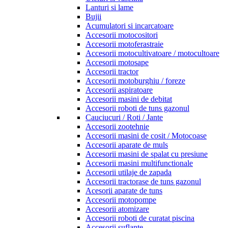
Lanturi si lame
Bujii
Acumulatori si incarcatoare
Accesorii motocositori
Accesorii motoferastraie
Accesorii motocultivatoare / motocultoare
Accesorii motosape
Accesorii tractor
Accesorii motoburghiu / foreze
Accesorii aspiratoare
Accesorii masini de debitat
Accesorii roboti de tuns gazonul
Cauciucuri / Roti / Jante
Accesorii zootehnie
Accesorii masini de cosit / Motocoase
Accesorii aparate de muls
Accesorii masini de spalat cu presiune
Accesorii masini multifunctionale
Accesorii utilaje de zapada
Accesorii tractorase de tuns gazonul
Acesorii aparate de tuns
Accesorii motopompe
Accesorii atomizare
Accesorii roboti de curatat piscina
Accesorii suflante