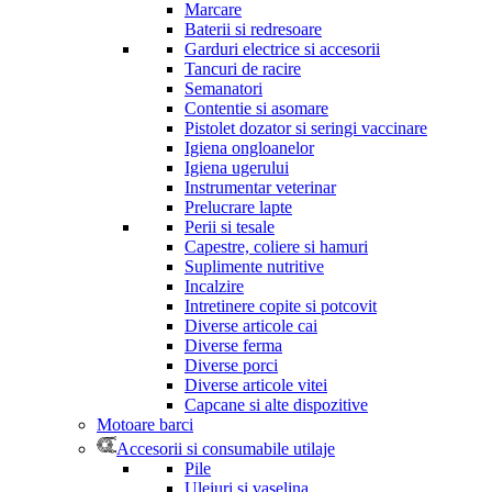
Marcare
Baterii si redresoare
Garduri electrice si accesorii
Tancuri de racire
Semanatori
Contentie si asomare
Pistolet dozator si seringi vaccinare
Igiena ongloanelor
Igiena ugerului
Instrumentar veterinar
Prelucrare lapte
Perii si tesale
Capestre, coliere si hamuri
Suplimente nutritive
Incalzire
Intretinere copite si potcovit
Diverse articole cai
Diverse ferma
Diverse porci
Diverse articole vitei
Capcane si alte dispozitive
Motoare barci
Accesorii si consumabile utilaje
Pile
Uleiuri si vaselina