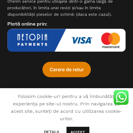
Oferim service pentru utilajele dintr-o gama largă de
producători, în limita unei revizi şi/sau în limita
disponibilităţii pieselor de schimb (daca este cazul).
Plată online prin:
Folosim cookie-uri pentru a vă îmbunătăți
experiența pe site-ul nostru. Prin navigarea pe
♥
1993 - 2022 SIMPROCOM SRL. Made with
by
201.ro
acest site, sunteți de acord cu utilizarea cookie-
urilor.
Disponibil
Set roti cauciuc
pentru
0
BERTOLINI
1.585
lei
DETALII
ACCEPT