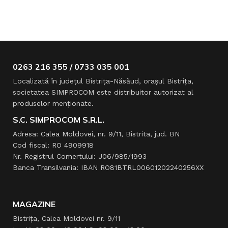
0263 216 355 / 0733 035 001
Localizată în judeţul Bistriţa-Năsăud, oraşul Bistriţa,
societatea SIMPROCOM este distribuitor autorizat al
produselor menţionate.
S.C. SIMPROCOM S.R.L.
Adresa: Calea Moldovei, nr. 9/11, Bistrita, jud. BN
Cod fiscal: RO 4909918
Nr. Registrul Comertului: J06/985/1993
Banca Transilvania: IBAN RO81BTRL00601202240256XX
MAGAZINE
Bistrița, Calea Moldovei nr. 9/11