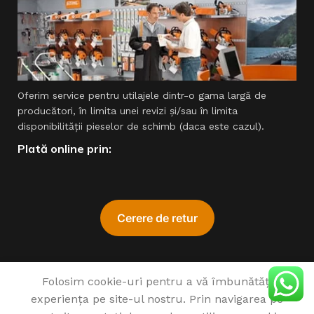
Oferim service pentru utilajele dintr-o gama largă de
producători, în limita unei revizi şi/sau în limita
disponibilităţii pieselor de schimb (daca este cazul).
Plată online prin:
Folosim cookie-uri pentru a vă îmbunătăți
experiența pe site-ul nostru. Prin navigarea pe
♥
1993 - 2022 SIMPROCOM SRL. Made with
by
201.ro