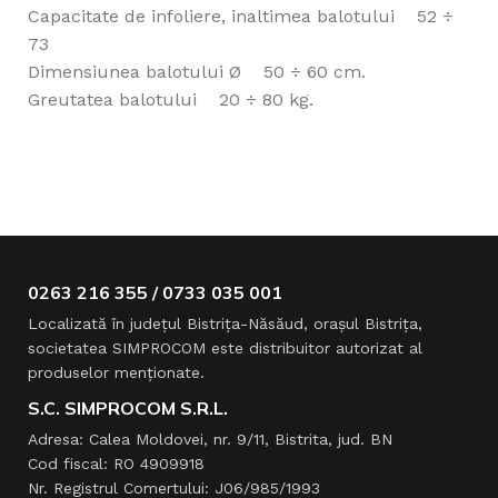
Capacitate de infoliere, inaltimea balotului 52 ÷
73
Dimensiunea balotului Ø 50 ÷ 60 cm.
Greutatea balotului 20 ÷ 80 kg.
0263 216 355 / 0733 035 001
Localizată în judeţul Bistriţa-Năsăud, oraşul Bistriţa,
societatea SIMPROCOM este distribuitor autorizat al
produselor menţionate.
S.C. SIMPROCOM S.R.L.
Adresa: Calea Moldovei, nr. 9/11, Bistrita, jud. BN
Cod fiscal: RO 4909918
Nr. Registrul Comertului: J06/985/1993