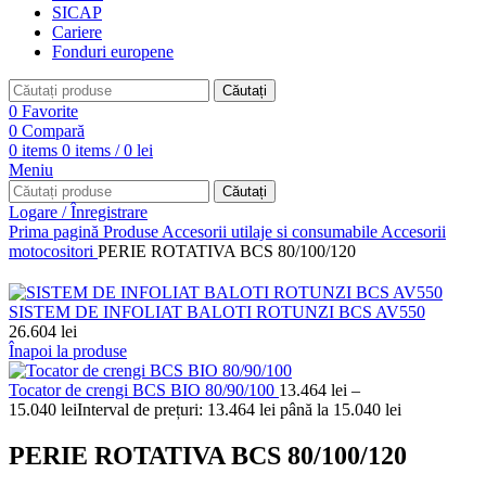
SICAP
Cariere
Fonduri europene
Căutați
0
Favorite
0
Compară
0
items
0
items
/
0
lei
Meniu
Căutați
Logare / Înregistrare
Prima pagină
Produse
Accesorii utilaje si consumabile
Accesorii
motocositori
PERIE ROTATIVA BCS 80/100/120
SISTEM DE INFOLIAT BALOTI ROTUNZI BCS AV550
26.604
lei
Înapoi la produse
Tocator de crengi BCS BIO 80/90/100
13.464
lei
–
15.040
lei
Interval de prețuri: 13.464 lei până la 15.040 lei
PERIE ROTATIVA BCS 80/100/120