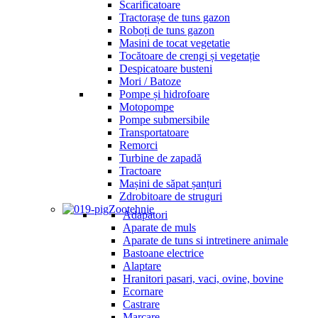
Scarificatoare
Tractorașe de tuns gazon
Roboți de tuns gazon
Masini de tocat vegetatie
Tocătoare de crengi și vegetație
Despicatoare busteni
Mori / Batoze
Pompe și hidrofoare
Motopompe
Pompe submersibile
Transportatoare
Remorci
Turbine de zapadă
Tractoare
Mașini de săpat șanțuri
Zdrobitoare de struguri
Zootehnie
Adapatori
Aparate de muls
Aparate de tuns si intretinere animale
Bastoane electrice
Alaptare
Hranitori pasari, vaci, ovine, bovine
Ecornare
Castrare
Marcare