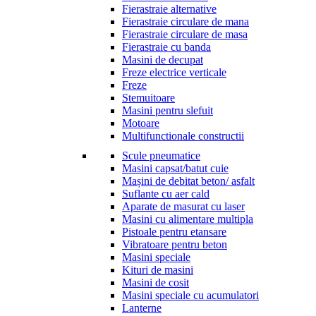
Fierastraie alternative
Fierastraie circulare de mana
Fierastraie circulare de masa
Fierastraie cu banda
Masini de decupat
Freze electrice verticale
Freze
Stemuitoare
Masini pentru slefuit
Motoare
Multifunctionale constructii
Scule pneumatice
Masini capsat/batut cuie
Mașini de debitat beton/ asfalt
Suflante cu aer cald
Aparate de masurat cu laser
Masini cu alimentare multipla
Pistoale pentru etansare
Vibratoare pentru beton
Masini speciale
Kituri de masini
Masini de cosit
Masini speciale cu acumulatori
Lanterne