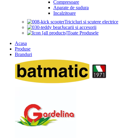
Compresoare
Aparate de sudura
Incalzitoare
Tricicluri si scutere electrice
Jucarii si accesorii
Toate Produsele
Acasa
Produse
Branduri