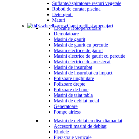
Suflante/aspiratoare resturi vegetale
Roboti de curatat piscina
Detergenti
Maturi
Constructii si amenajari
Ciocane Rotopercutoare
Demolatoare
Masini de gaurit
Masini de gaurit cu percutie
Masini electrice de gaurit
Masini electrice de gaurit cu percutie
Masini electrice de amestecat
Masini de insurubat
Masini de insurubat cu impact
Polizoare unghiulare
Polizoare drepte
Polizoare de banc
Masini de taiat tabla
Masini de debitat metal
Generatoare
Pompe airless
Masini de debitat cu disc diamantat
Accesorii masini de debitat
Rindele
Fierastraie verticale