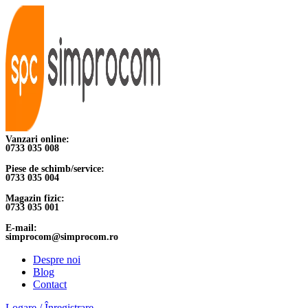
Vanzari online:
0733 035 008
Piese de schimb/service:
0733 035 004
Magazin fizic:
0733 035 001
E-mail:
simprocom@simprocom.ro
Despre noi
Blog
Contact
Logare / Înregistrare