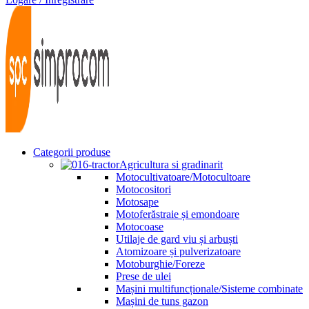
Categorii produse
Agricultura si gradinarit
Motocultivatoare/Motocultoare
Motocositori
Motosape
Motoferăstraie și emondoare
Motocoase
Utilaje de gard viu și arbuști
Atomizoare și pulverizatoare
Motoburghie/Foreze
Prese de ulei
Mașini multifuncționale/Sisteme combinate
Mașini de tuns gazon