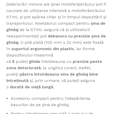
Deteriorări minore ale şinei motoferăstrăului pot fi
cauzate de utilizarea intensivă a motoferăstrăului
STIHL și pot apărea chiar și în timpul depozitării și
transportului. Nivelatorul compact pentru
şina de
ghidaj
de la STIHL asigură că și utilizatorii
neexperimentați pot
debavura cu precizie şina de
ghidaj
. O pilă plată (100 mm x 22 mm) este fixată
în
suportul ergonomic din plastic
, iar forma
dispozitivului înseamnă
că
îl
puteți
ghida
întotdeauna cu
precizie peste
zona deteriorată
, la unghiul corect. Astfel,
puteți
păstra întotdeauna sina de ghidaj bine
întreținută
și, prin urmare, vă puteți asigura
o
durată de viață lungă
.
Accesoriu compact pentru îndepărtarea
bavurilor de pe şina de ghidaj
Pentru întreţinerea regulată a lanţului de