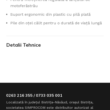
motoferăstrău
Suport ergonomic din plastic cu pilă plată
Pile din oțel călit pentru o durată de viață lungă
Detalii Tehnice
0263 216 355 / 0733 035 001
Localizată în judeţul Bistriţa-Năsăud, oraşul Bistriţa,
societatea SIMPROCOM este distribuitor autorizat al