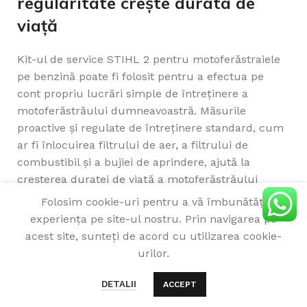
regularitate crește durata de
viață
Kit-ul de service STIHL 2 pentru motoferăstraiele
pe benzină poate fi folosit pentru a efectua pe
cont propriu lucrări simple de întreținere a
motoferăstrăului dumneavoastră. Măsurile
proactive și regulate de întreținere standard, cum
ar fi înlocuirea filtrului de aer, a filtrului de
combustibil și a bujiei de aprindere, ajută la
creșterea duratei de viață a motoferăstrăului
dumneavoastră. Acest lucru vă va permite să
Folosim cookie-uri pentru a vă îmbunătăți
protejați componentele și piesele utilajului de
experiența pe site-ul nostru. Prin navigarea pe
murdărie și deteriorări și să vă asigurați că
acest site, sunteți de acord cu utilizarea cookie-
motorul motoferăstrăului dumneavoastră
urilor.
funcționează întotdeauna în mod fiabil și oferă
47
lei
Service Kit STIHL
SELECT
0
performanțe optime. Kit-ul de service STIHL 2
–
DETALII
ACCEPT
MOTOFERASTRAIE
OPTIONS
Meniu
Favorite
Compară
Cart
pentru modelele MS 210, 230 și MS 250 include
89
lei