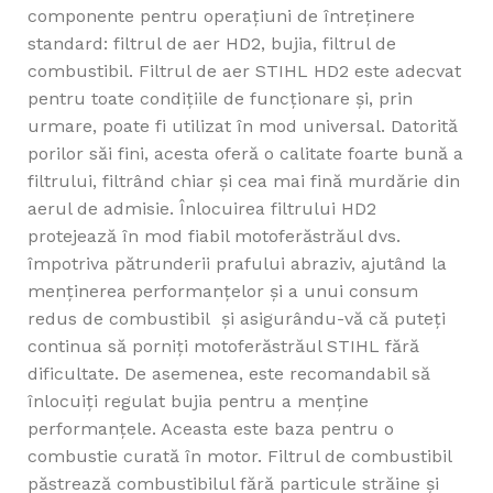
componente pentru operaţiuni de întreținere
standard: filtrul de aer HD2, bujia, filtrul de
combustibil. Filtrul de aer STIHL HD2 este adecvat
pentru toate condițiile de funcționare și, prin
urmare, poate fi utilizat în mod universal. Datorită
porilor săi fini, acesta oferă o calitate foarte bună a
filtrului, filtrând chiar și cea mai fină murdărie din
aerul de admisie. Înlocuirea filtrului HD2
protejează în mod fiabil motoferăstrăul dvs.
împotriva pătrunderii prafului abraziv, ajutând la
menținerea performanțelor și a unui consum
redus de combustibil și asigurându-vă că puteți
continua să porniți motoferăstrăul STIHL fără
dificultate. De asemenea, este recomandabil să
înlocuiți regulat bujia pentru a menține
performanțele. Aceasta este baza pentru o
combustie curată în motor. Filtrul de combustibil
păstrează combustibilul fără particule străine și