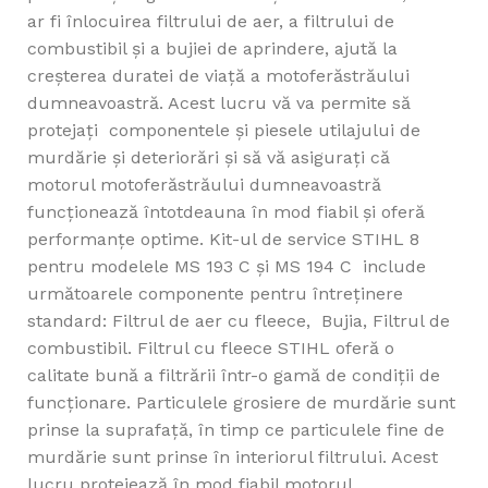
ar fi înlocuirea filtrului de aer, a filtrului de
combustibil și a bujiei de aprindere, ajută la
creșterea duratei de viață a motoferăstrăului
dumneavoastră. Acest lucru vă va permite să
protejați componentele și piesele utilajului de
murdărie și deteriorări și să vă asigurați că
motorul motoferăstrăului dumneavoastră
funcționează întotdeauna în mod fiabil și oferă
performanțe optime. Kit-ul de service STIHL 8
pentru modelele MS 193 C și MS 194 C include
următoarele componente pentru întreținere
standard: Filtrul de aer cu fleece, Bujia, Filtrul de
combustibil. Filtrul cu fleece STIHL oferă o
calitate bună a filtrării într-o gamă de condiții de
funcționare. Particulele grosiere de murdărie sunt
prinse la suprafață, în timp ce particulele fine de
murdărie sunt prinse în interiorul filtrului. Acest
lucru protejează în mod fiabil motorul