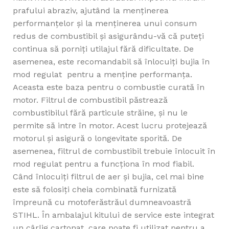
prafului abraziv, ajutând la menținerea
performanțelor și la menținerea unui consum
redus de combustibil și asigurându-vă că puteți
continua să porniți utilajul fără dificultate. De
asemenea, este recomandabil să înlocuiți bujia în
mod regulat pentru a menține performanța.
Aceasta este baza pentru o combustie curată în
motor. Filtrul de combustibil păstrează
combustibilul fără particule străine, și nu le
permite să intre în motor. Acest lucru protejează
motorul și asigură o longevitate sporită. De
asemenea, filtrul de combustibil trebuie înlocuit în
mod regulat pentru a funcționa în mod fiabil.
Când înlocuiți filtrul de aer și bujia, cel mai bine
este să folosiți cheia combinată furnizată
împreună cu motoferăstrăul dumneavoastră
STIHL. În ambalajul kitului de service este integrat
un cârlig cartonat, care poate fi utilizat pentru a