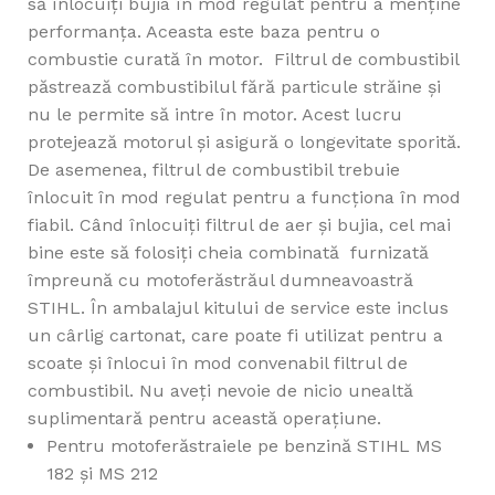
să înlocuiți bujia în mod regulat pentru a menține
performanța. Aceasta este baza pentru o
combustie curată în motor. Filtrul de combustibil
păstrează combustibilul fără particule străine și
nu le permite să intre în motor. Acest lucru
protejează motorul și asigură o longevitate sporită.
De asemenea, filtrul de combustibil trebuie
înlocuit în mod regulat pentru a funcționa în mod
fiabil. Când înlocuiți filtrul de aer și bujia, cel mai
bine este să folosiți cheia combinată furnizată
împreună cu motoferăstrăul dumneavoastră
STIHL. În ambalajul kitului de service este inclus
un cârlig cartonat, care poate fi utilizat pentru a
scoate și înlocui în mod convenabil filtrul de
combustibil. Nu aveți nevoie de nicio unealtă
suplimentară pentru această operațiune.
Pentru motoferăstraiele pe benzină STIHL MS
182 și MS 212