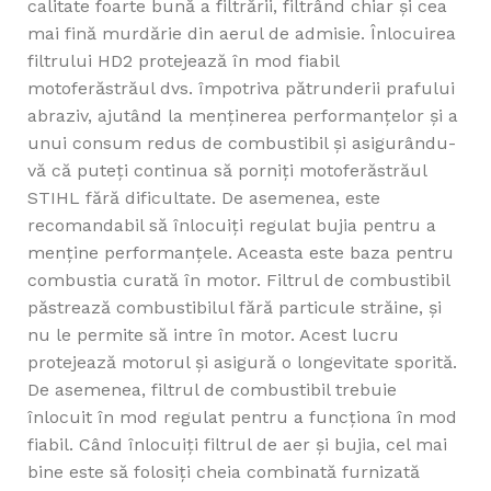
calitate foarte bună a filtrării, filtrând chiar și cea
mai fină murdărie din aerul de admisie. Înlocuirea
filtrului HD2 protejează în mod fiabil
motoferăstrăul dvs. împotriva pătrunderii prafului
abraziv, ajutând la menținerea performanțelor și a
unui consum redus de combustibil și asigurându-
vă că puteți continua să porniți motoferăstrăul
STIHL fără dificultate. De asemenea, este
recomandabil să înlocuiți regulat bujia pentru a
menține performanțele. Aceasta este baza pentru
combustia curată în motor. Filtrul de combustibil
păstrează combustibilul fără particule străine, și
nu le permite să intre în motor. Acest lucru
protejează motorul și asigură o longevitate sporită.
De asemenea, filtrul de combustibil trebuie
înlocuit în mod regulat pentru a funcționa în mod
fiabil. Când înlocuiți filtrul de aer și bujia, cel mai
bine este să folosiți cheia combinată furnizată