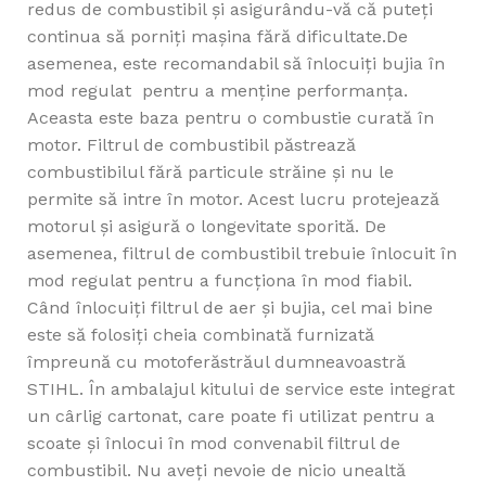
redus de combustibil și asigurându-vă că puteți
continua să porniți mașina fără dificultate.De
asemenea, este recomandabil să înlocuiți bujia în
mod regulat pentru a menține performanța.
Aceasta este baza pentru o combustie curată în
motor. Filtrul de combustibil păstrează
combustibilul fără particule străine și nu le
permite să intre în motor. Acest lucru protejează
motorul și asigură o longevitate sporită. De
asemenea, filtrul de combustibil trebuie înlocuit în
mod regulat pentru a funcționa în mod fiabil.
Când înlocuiți filtrul de aer și bujia, cel mai bine
este să folosiți cheia combinată furnizată
împreună cu motoferăstrăul dumneavoastră
STIHL. În ambalajul kitului de service este integrat
un cârlig cartonat, care poate fi utilizat pentru a
scoate și înlocui în mod convenabil filtrul de
combustibil. Nu aveți nevoie de nicio unealtă