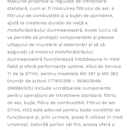
Măsurile proactive și regulate de întreținere
standard, cum ar fi înlocuirea filtrului de aer, a
filtrului de combustibil și a bujiei de aprindere,
ajută la creșterea duratei de viață a
motoferăstrăului dumneavoastră. Acest lucru vă
va permite să protejați componentele și piesele
utilajului de murdărie și deteriorări și să vă
asigurați că motorul motoferăstrăului
dumneavoastră funcționează întotdeauna în mod
fiabil și oferă performanțe optime. Kitul de Service
11 de la STIHL pentru modelele MS 261 și MS 362
(număr de articol 177610358 – 183603946;
296984305) include următoarele componente
pentru operaţiuni de întreținere standard: filtriu
de aer, bujie, filtru de combustibil. Filtrul de aer
STIHL HD2 este adecvat pentru toate condițiile de
funcționare și, prin urmare, poate fi utilizat în mod
universal. Datorită porilor săi fini, acesta oferă o