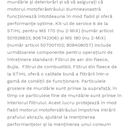
murdărie și deteriorări și să vă asigurați că
motorul motoferăstrăului dumneavoastră
funcționează întotdeauna în mod fiabil și oferă
performanțe optime. Kit-ul de service 6 de la
STIHL pentru MS 170 (nu 2-MIX) (număr articol
501926833; 806742306) și MS 180 (nu 2-MIX)
(număr articol 507001102; 808408057) include
următoarele componente pentru operațiuni de
întreținere standard: Filtrul de aer din fleece,
Bujia, Filtrul de combustibil. Filtrul din fleece de
la STIHL oferă o calitate bună a filtrării într-o
gamă de condiții de funcționare. Particulele
grosiere de murdărie sunt prinse la suprafață, în
timp ce particulele fine de murdărie sunt prinse în
interiorul filtrului. Acest lucru protejează în mod
fiabil motorul motofersătrăului împotriva intrării
prafului abraziv, ajutând la menținerea
performanțelor și la menținerea unui consum