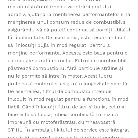
motoferăstrăului împotriva intrării prafului
abraziv, ajutând la menținerea performanțelor și la
menținerea unui consum redus de combustibil și
asigurându-vă că puteți continua să porniți utilajul
fără dificultate. De asemenea, este recomandabil
să înlocuiți bujia în mod regulat pentru a
menține performanța. Aceasta este baza pentru o
combustie curată în motor. Filtrul de combustibil
păstrează combustibilul fără particule străine și
nu le permite să intre în motor. Acest lucru
protejează motorul și asigură o longevitate sporită.
De asemenea, filtrul de combustibil trebuie
înlocuit în mod regulat pentru a funcționa în mod
fiabil. Când înlocuiți filtrul de aer și bujia, cel mai
bine este să folosiți cheia combinată furnizată
împreună cu motoferăstrăul dumneavoastră
STIHL. În ambalajul kitului de service este integrat
un cârlig cartonat, care poate fi utilizat pentru a