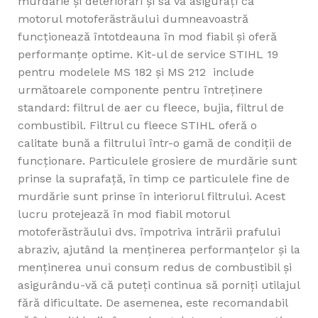
murdărie și deteriorări și să vă asigurați că
motorul motoferăstrăului dumneavoastră
funcționează întotdeauna în mod fiabil și oferă
performanțe optime. Kit-ul de service STIHL 19
pentru modelele MS 182 și MS 212 include
următoarele componente pentru întreținere
standard: filtrul de aer cu fleece, bujia, filtrul de
combustibil. Filtrul cu fleece STIHL oferă o
calitate bună a filtrului într-o gamă de condiții de
funcționare. Particulele grosiere de murdărie sunt
prinse la suprafață, în timp ce particulele fine de
murdărie sunt prinse în interiorul filtrului. Acest
lucru protejează în mod fiabil motorul
motoferăstrăului dvs. împotriva intrării prafului
abraziv, ajutând la menținerea performanțelor și la
menținerea unui consum redus de combustibil și
asigurându-vă că puteți continua să porniți utilajul
fără dificultate. De asemenea, este recomandabil