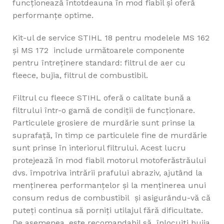
funcționează întotdeauna în mod fiabil și oferă
performanțe optime.
Kit-ul de service STIHL 18 pentru modelele MS 162
și MS 172 include următoarele componente
pentru întreținere standard: filtrul de aer cu
fleece, bujia, filtrul de combustibil.
Filtrul cu fleece STIHL oferă o calitate bună a
filtrului într-o gamă de condiții de funcționare.
Particulele grosiere de murdărie sunt prinse la
suprafață, în timp ce particulele fine de murdărie
sunt prinse în interiorul filtrului. Acest lucru
protejează în mod fiabil motorul motoferăstrăului
dvs. împotriva intrării prafului abraziv, ajutând la
menținerea performanțelor și la menținerea unui
consum redus de combustibil și asigurându-vă că
puteți continua să porniți utilajul fără dificultate.
De asemenea, este recomandabil să înlocuiți bujia