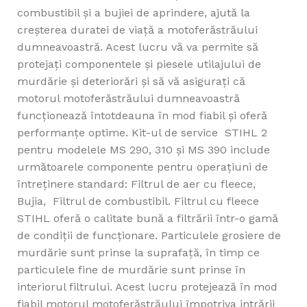
combustibil și a bujiei de aprindere, ajută la
creșterea duratei de viață a motoferăstrăului
dumneavoastră. Acest lucru vă va permite să
protejați componentele și piesele utilajului de
murdărie și deteriorări și să vă asigurați că
motorul motoferăstrăului dumneavoastră
funcționează întotdeauna în mod fiabil și oferă
performanțe optime. Kit-ul de service STIHL 2
pentru modelele MS 290, 310 și MS 390 include
următoarele componente pentru operațiuni de
întreținere standard: Filtrul de aer cu fleece,
Bujia, Filtrul de combustibil. Filtrul cu fleece
STIHL oferă o calitate bună a filtrării într-o gamă
de condiții de funcționare. Particulele grosiere de
murdărie sunt prinse la suprafață, în timp ce
particulele fine de murdărie sunt prinse în
interiorul filtrului. Acest lucru protejează în mod
fiabil motorul motoferăstrăului împotriva intrării