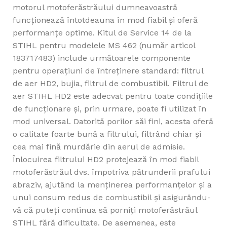
motorul motoferăstrăului dumneavoastră
funcționează întotdeauna în mod fiabil și oferă
performanțe optime. Kitul de Service 14 de la
STIHL pentru modelele MS 462 (număr articol
183717483) include următoarele componente
pentru operaţiuni de întreținere standard: filtrul
de aer HD2, bujia, filtrul de combustibil. Filtrul de
aer STIHL HD2 este adecvat pentru toate condițiile
de funcționare și, prin urmare, poate fi utilizat în
mod universal. Datorită porilor săi fini, acesta oferă
o calitate foarte bună a filtrului, filtrând chiar și
cea mai fină murdărie din aerul de admisie.
Înlocuirea filtrului HD2 protejează în mod fiabil
motoferăstrăul dvs. împotriva pătrunderii prafului
abraziv, ajutând la menținerea performanțelor și a
unui consum redus de combustibil și asigurându-
vă că puteți continua să porniți motoferăstrăul
STIHL fără dificultate. De asemenea, este