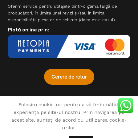
Oferim service pentru utilajele dintr-o gama largă de
producători, în limita unei revizi şi/sau în limita
disponibilităţii pieselor de schimb (daca este cazul).
Plată online prin:
Folosim cookie-uri pentru a vă îmbunătăți
experiența pe site-ul nostru. Prin navigarea pe
♥
1993 - 2022 SIMPROCOM SRL. Made with
by
201.ro
acest site, sunteți de acord cu utilizarea cookie-
urilor.