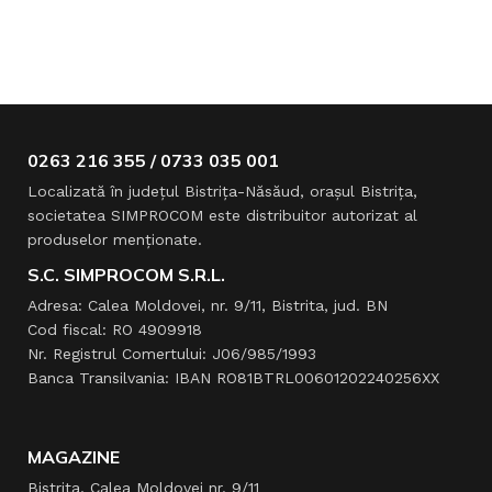
0263 216 355 / 0733 035 001
Localizată în judeţul Bistriţa-Năsăud, oraşul Bistriţa,
societatea SIMPROCOM este distribuitor autorizat al
produselor menţionate.
S.C. SIMPROCOM S.R.L.
Adresa: Calea Moldovei, nr. 9/11, Bistrita, jud. BN
Cod fiscal: RO 4909918
Nr. Registrul Comertului: J06/985/1993
Banca Transilvania: IBAN RO81BTRL00601202240256XX
MAGAZINE
Bistrița, Calea Moldovei nr. 9/11