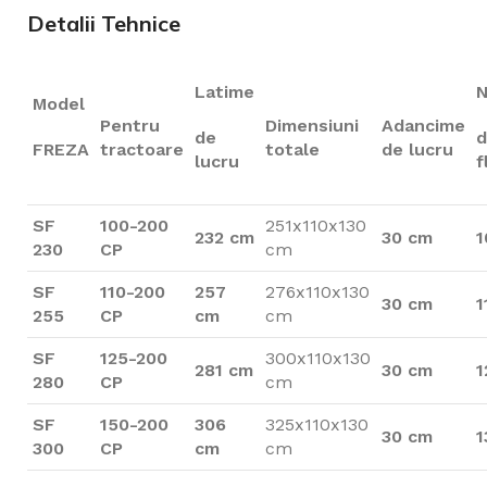
Detalii Tehnice
Latime
Model
Pentru
Dimensiuni
Adancime
de
d
FREZA
tractoare
totale
de lucru
lucru
f
SF
100-200
251x110x130
232 cm
30 cm
1
230
CP
cm
SF
110-200
257
276x110x130
30 cm
1
255
CP
cm
cm
SF
125-200
300x110x130
281 cm
30 cm
1
280
CP
cm
SF
150-200
306
325x110x130
30 cm
1
300
CP
cm
cm