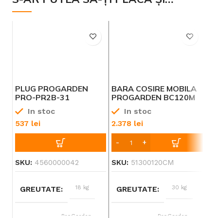
PLUG PROGARDEN
BARA COSIRE MOBILA
R
PRO-PR2B-31
PROGARDEN BC120M
C
REVERSIBIL CU DOUA
ACCESORIU
MO
In stoc
In stoc
BRAZDARE PENTRU
MOTOCULTOARE SERIA
PR
MOTOCULTOR TIJA
CAMPO U
PR
537
lei
2.378
lei
2.
31CM
4 
SKU:
4560000042
SKU:
51300120CM
SK
18 kg
30 kg
GREUTATE
GREUTATE
ProGarden
ProGarden
BRAND
BRAND