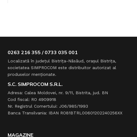
C
0263 216 355 / 0733 035 001
Localizată în judeţul Bistriţa-Năsăud, oraşul Bistriţa,
societatea SIMPROCOM este distribuitor autorizat al
produselor menţionate.
S.C. SIMPROCOM S.R.L.
Adresa: Calea Moldovei, nr. 9/11, Bistrita, jud. BN
Cod fiscal: RO 4909918
Nr. Registrul Comertului: J06/985/1993
Banca Transilvania: IBAN RO81BTRL00601202240256XX
MAGAZINE