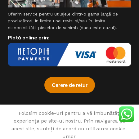
Oferim service pentru utilajele dintr-o gama largă de
producători, în limita unei revizi şi/sau în limita
disponibilităţii pieselor de schimb (daca este cazul).
Plată online prin:
Folosim cookie-uri pentru a vă îmbunătăți
Motocultor
experiența pe site-ul nostru. Prin navigarea pe
♥
1993 - 2022 SIMPROCOM SRL. Made with
by
201.ro
ProGARDEN
acest site, sunteți de acord cu utilizarea cookie-
Campo U16E
multifunctional
urilor.