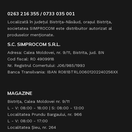
0263 216 355 / 0733 035 001
Localizată în judeţul Bistriţa-Năsăud, oraşul Bistriţa,
societatea SIMPROCOM este distribuitor autorizat al
produselor menţionate.
S.C. SIMPROCOM S.R.L.
Adresa: Calea Moldovei, nr. 9/11, Bistrita, jud. BN
Cod fiscal: RO 4909918
Nr. Registrul Comertului: J06/985/1993
Banca Transilvania: IBAN RO81BTRL00601202240256XX
MAGAZINE
Bistrița, Calea Moldovei nr. 9/11
L - V: 08:00 - 18:00 | S: 08:00 - 13:00
Localitatea Prundu Bargaului, nr. 966
L - V: 08:00 - 17:00
Localitatea Şieu, nr. 264