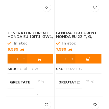
GENERATOR CURENT
GENERATOR CURENT
HONDA EU 10IT1, GW1,
HONDA EU 22IT, G,
1000W, GAMA
2200W, GAMA
In stoc
In stoc
“INVERTER”
“INVERTER”
6.585
lei
7.580
lei
SKU:
EU10iT1 GW1
SKU:
EU22iT G
13 kg
22 kg
GREUTATE
GREUTATE
Honda
Honda
BRAND
BRAND