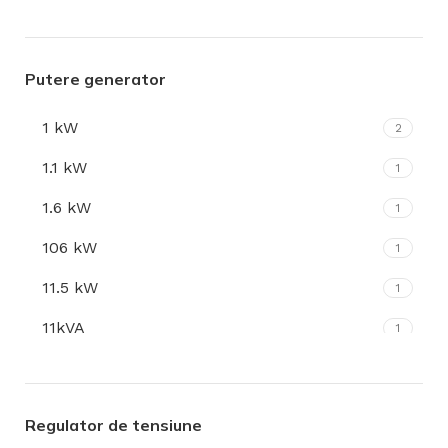
2 kW
1
22 kW
1
Putere generator
28.8 CP
1
1 kW
2
3 KW
1
1.1 kW
1
4 KW
1
1.6 kW
1
5 kW
1
106 kW
1
6 -7 CP
1
11.5 kW
1
8 kW
1
11kVA
1
8.5 kw
2
12 Kva
1
9.6 kW
1
12,0 kVA
1
Regulator de tensiune
12.6 kW
1