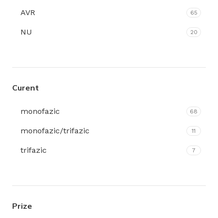
AVR
65
13,5 kVA (3~) / 7.5 kVA (1~)
1
NU
20
15 kVA
1
2,8 kW
1
2.2 kVA
3
Curent
2.2 kW
2
monofazic
68
2.2kW
2
monofazic/trifazic
11
2.6 kW
1
trifazic
7
3 kVA
1
3 kW
4
3.0 kVA
1
Prize
3.1 kW
1