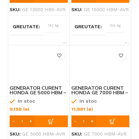
SKU:
GE 13000 HBS-AVR
SKU:
GE 15000 HBM-AVR
142 kg
156 kg
GREUTATE
GREUTATE
Benzină
Benzină
TIP ALIMENTARE
TIP ALIMENTARE
Honda
Honda
BRAND
BRAND
19-20 CP
20-30 CP
PUTERE
PUTERE
GENERATOR CURENT
GENERATOR CURENT
HONDA GE 5000 HBM –
HONDA GE 7000 HBM –
AVR DOTAT CU AVR
AVR DOTAT CU AVR
In stoc
In stoc
GAMA “OPEN FRAME”
GAMA “OPEN FRAME”
9.158
lei
11.881
lei
SKU:
GE 5000 HBM-AVR
SKU:
GE 7000 HBM-AVR