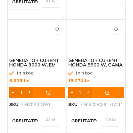
86 kg
GREUTATE
Benzină
TIP ALIMENTARE
Benzină
TIP ALIMENTARE
Honda
BRAND
Honda
BRAND
12 – 13 CP
PUTERE
9 – 10 CP
PUTERE
WAGT 220 DC
PACHET
GENERATOR CURENT
GENERATOR CURENT
HSB
HONDA 3000 W, EM
HONDA 5500 W, GAMA
REZERVOR
30K3 GW1 DOTAT CU
„SPECIALIST OPEN
26L, WAGT
In stoc
In stoc
CYCLOCONVERTER
FRAME” EM 5500CXS2
220 DC HSB
GWT1 DOTAT CU I-
REZERVOR 6.1
6.605
lei
15.074
lei
AVR
L
SKU:
EM30K3 GW1
SKU:
EM5500CXS2 GWT1
32 kg
109 kg
GREUTATE
GREUTATE