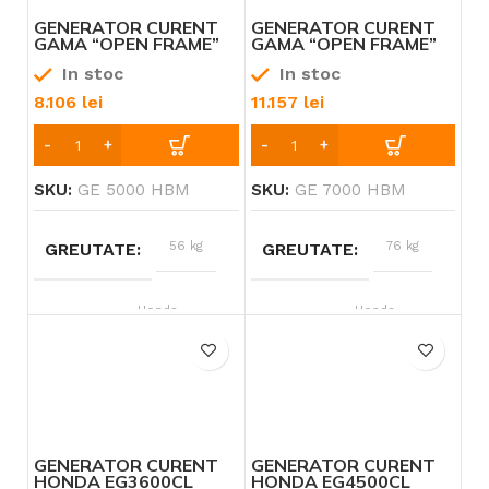
12 – 13 CP
PUTERE
8.5 kW
3
GENERATOR CURENT
GENERATOR CURENT
GAMA “OPEN FRAME”
GAMA “OPEN FRAME”
88 kW
1
HONDA GE 5000 HBM
HONDA GE 7000 HBM
In stoc
In stoc
9 kW
2
8.106
lei
11.157
lei
9.5 kW
1
SKU:
GE 5000 HBM
SKU:
GE 7000 HBM
56 kg
76 kg
GREUTATE
GREUTATE
Honda
Honda
BRAND
BRAND
8 – 9 CP
11 – 12 CP
PUTERE
PUTERE
Benzină
Benzină
TIP ALIMENTARE
TIP ALIMENTARE
GENERATOR CURENT
GENERATOR CURENT
HONDA EG3600CL
HONDA EG4500CL