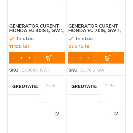
GENERATOR CURENT
GENERATOR CURENT
HONDA EU 30IS1, GW1,
HONDA EU 70IS, GWT,
3000W, GAMA
7000W, GAMA
In stoc
In stoc
“INVERTER”
“INVERTER”
11.120
lei
27.575
lei
SKU:
EU30IS1 GW1
SKU:
EU70iS GWT
62 kg
118 kg
GREUTATE
GREUTATE
Honda
Honda
BRAND
BRAND