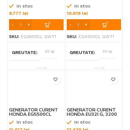
GWT1, 3600W,
GW1, 4500 W,
In stoc
In stoc
MONOFAZAT, DIGITAL
MONOFAZAT, DIGITAL
AVR
AVR
9.777
lei
10.619
lei
SKU:
EG3600CL GWT1
SKU:
EG4500CL GWT1
68 kg
80 kg
GREUTATE
GREUTATE
Honda
Honda
BRAND
BRAND
8 – 9 CP
11 – 12 CP
PUTERE
PUTERE
Benzină
Benzină
TIP ALIMENTARE
TIP ALIMENTARE
GENERATOR CURENT
GENERATOR CURENT
HONDA EG5500CL
HONDA EU32I G, 3200
GW1, 5500 W,
W, GAMA „INVERTER”
In stoc
In stoc
MONOFAZAT, DIGITAL
AVR
11.417
lei
12.420
lei