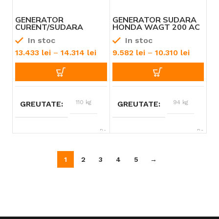
GENERATOR
GENERATOR SUDARA
CURENT/SUDARA
HONDA WAGT 200 AC
HONDA WAGT 220 DC
HSB
In stoc
In stoc
HSBE
13.433
lei
–
14.314
lei
9.582
lei
–
10.310
lei
110 kg
94 kg
GREUTATE
GREUTATE
Benzină
Benzină
TIP ALIMENTARE
TIP ALIMENTARE
1
2
3
4
5
→
Honda
Honda
BRAND
BRAND
12 – 13 CP
12 – 13 CP
PUTERE
PUTERE
WAGT 220 DC
WAGT 200 AC