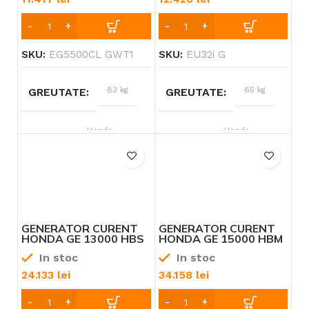
SKU:
EG5500CL GWT1
SKU:
EU32i G
83 kg
65 kg
GREUTATE
GREUTATE
Honda
Honda
BRAND
BRAND
11 – 12 CP
3 – 4 CP
PUTERE
PUTERE
Benzină
Benzină
TIP ALIMENTARE
TIP ALIMENTARE
GENERATOR CURENT
GENERATOR CURENT
HONDA GE 13000 HBS
HONDA GE 15000 HBM
– AVR DOTAT CU AVR
– AVR DOTAT CU AVR
In stoc
In stoc
“OPEN FRAME”
“OPEN FRAME”
24.133
lei
34.158
lei