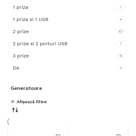
1 priza
1
3.2 kW
1
1 priza si 1 USB
4
3.3 kVA
1
2 prize
67
3.3 kW
1
2 prize si 2 porturi USB
1
3.5 kW
3
3 prize
15
3.6 kW
2
DA
3
3.8 kW
3
fara prize
11
32 kW
1
Generatoare
nu
4
4 kW
1
Afișează filtre
4.2 kW
2
4.4 kW
1
4.5 kW
3