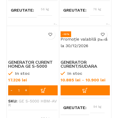
56 kg
76 kg
GREUTATE
GREUTATE
Benzină
Benzină
TIP ALIMENTARE
TIP ALIMENTARE
-10%
Promoție valabilă până
Honda
Honda
BRAND
BRAND
la 30/12/2026
8 – 9 CP
12 – 13 CP
PUTERE
PUTERE
GENERATOR CURENT
GENERATOR
HONDA GE S-5000
CURENT/SUDARA
HBM – AVR DOTAT CU
HONDA WAGT 220 DC
In stoc
In stoc
AVR “PREDISPUSA LA
HSB
AUTOMATIZARE”
17.326
lei
10.885
lei
–
10.900
lei
SKU:
GE S-5000 HBM-AV
R
94 kg
GREUTATE