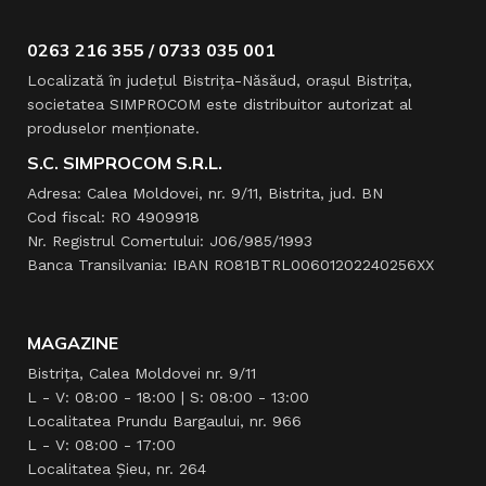
PACHET
PACHET
HSBE
HSB 6.1 L,
REZERVOR
WAGT 200 AC
26L, WAGT
HSB
0263 216 355 / 0733 035 001
220 DC HSBE
REZERVOR
REZERVOR
26L
Localizată în judeţul Bistriţa-Năsăud, oraşul Bistriţa,
6.1L
societatea SIMPROCOM este distribuitor autorizat al
produselor menţionate.
S.C. SIMPROCOM S.R.L.
Adresa: Calea Moldovei, nr. 9/11, Bistrita, jud. BN
Cod fiscal: RO 4909918
Nr. Registrul Comertului: J06/985/1993
Banca Transilvania: IBAN RO81BTRL00601202240256XX
MAGAZINE
Bistrița, Calea Moldovei nr. 9/11
L - V: 08:00 - 18:00 | S: 08:00 - 13:00
Localitatea Prundu Bargaului, nr. 966
L - V: 08:00 - 17:00
Localitatea Şieu, nr. 264