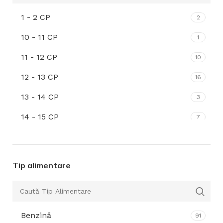
1 - 2 CP
2
10 - 11 CP
1
11 - 12 CP
10
12 - 13 CP
16
13 - 14 CP
3
14 - 15 CP
7
15 - 16 Cp
5
16 - 17 CP
1
Tip alimentare
17 - 18 CP
1
19-20 CP
2
Benzină
2 - 3 CP
91
2