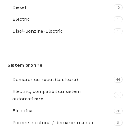
Diesel
20-30 CP
18
5
Electric
3 - 4 CP
1
2
Disel-Benzina-Electric
4 - 5 CP
1
3
5 - 6 CP
2
6 - 7 CP
11
Sistem pronire
7 - 8 CP
6
8 - 9 CP
Demaror cu recul (la sfoara)
4
46
9 - 10 CP
Electric, compatibil cu sistem
2
5
automatizare
16 kW
1
Electrica
29
17.6 kW
1
Pornire electrică / demaror manual
8
18 kW
1