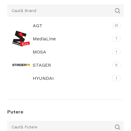
AGT
25
MediaLine
7
MOSA
1
STAGER
6
HYUNDAI
1
Honda
26
Bisonte
13
Putere
Rotakt
14
Senci
18