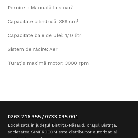
Pornire : Manuală la sfoară
Capacitate cilindrică: 389 cm³
Capacitate baie de ulei: 1,10 litri
Sistem de răcire: Aer
Turaţie maximă motor: 3000 rpm
0263 216 355 / 0733 035 001
Localizată în judeţul Bistriţa-Năsăud, oraşul Bistriţa,
societatea SIMPROCOM este distribuitor autorizat al