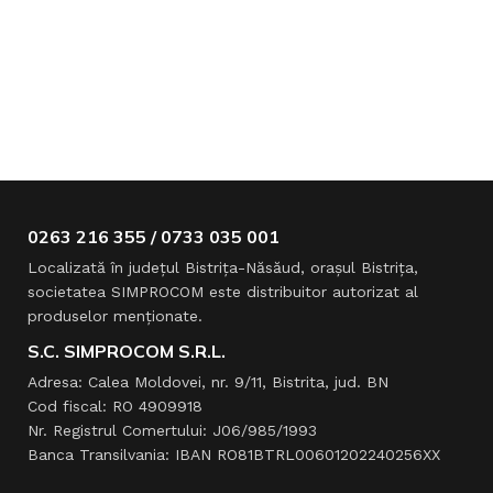
0263 216 355 / 0733 035 001
Localizată în judeţul Bistriţa-Năsăud, oraşul Bistriţa,
societatea SIMPROCOM este distribuitor autorizat al
produselor menţionate.
S.C. SIMPROCOM S.R.L.
Adresa: Calea Moldovei, nr. 9/11, Bistrita, jud. BN
Cod fiscal: RO 4909918
Nr. Registrul Comertului: J06/985/1993
Banca Transilvania: IBAN RO81BTRL00601202240256XX