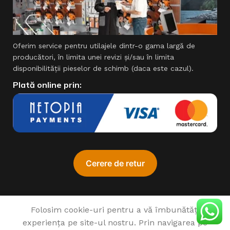
Oferim service pentru utilajele dintr-o gama largă de
producători, în limita unei revizi şi/sau în limita
disponibilităţii pieselor de schimb (daca este cazul).
Plată online prin:
ADAUG
Folosim cookie-uri pentru a vă îmbunătăți
Generator
experiența pe site-ul nostru. Prin navigarea pe
Cumpă
♥
1993 - 2022 SIMPROCOM SRL. Made with
by
201.ro