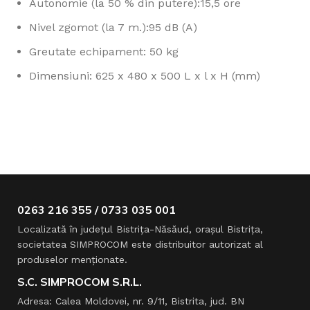
Autonomie (la 50 % din putere):15,5 ore
Nivel zgomot (la 7 m.):95 dB (A)
Greutate echipament: 50 kg
Dimensiuni: 625 x 480 x 500 L x l x H (mm)
0263 216 355 / 0733 035 001
Localizată în judeţul Bistriţa-Năsăud, oraşul Bistriţa,
societatea SIMPROCOM este distribuitor autorizat al
produselor menţionate.
S.C. SIMPROCOM S.R.L.
Adresa: Calea Moldovei, nr. 9/11, Bistrita, jud. BN