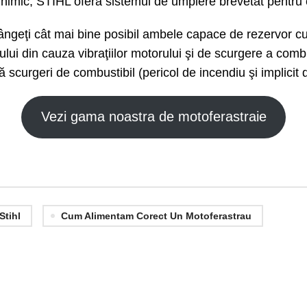
imic, STIHL oferă sistemul de umplere brevetat pentru com
ângeţi cât mai bine posibil ambele capace de rezervor cu
lui din cauza vibraţiilor motorului şi de scurgere a combust
 scurgeri de combustibil (pericol de incendiu şi implicit
Vezi gama noastra de motoferastraie
Stihl
Cum Alimentam Corect Un Motoferastrau