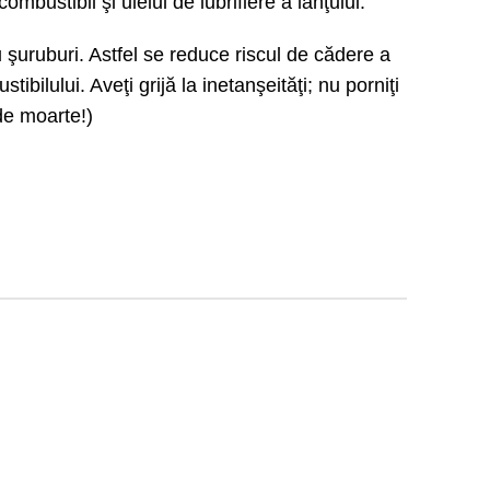
bustibil şi uleiul de lubrifiere a lanţului.
 şuruburi. Astfel se reduce riscul de cădere a
ibilului. Aveţi grijă la inetanşeităţi; nu porniţi
 de moarte!)