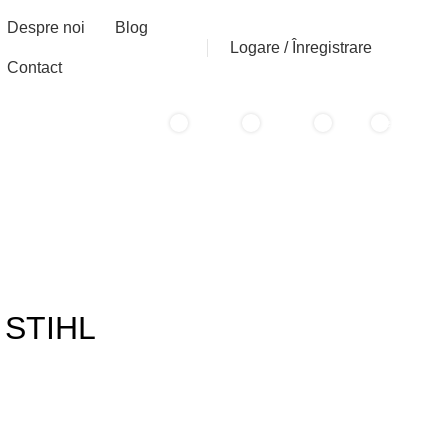
Despre noi
Blog
Logare / Înregistrare
Contact
0
0
0
0
items
/
0
lei
items
l STIHL