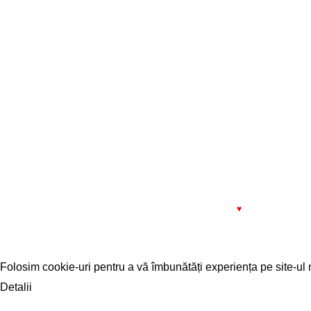
J06/985/1993
Localita
L - V: 08
Banca Transilvania: IBAN
13:00
RO81BTRL00601202240256XX
SERVICE
Bistrița
L - V: 08
Pauza: 
1993 - 2022 SIMPROCOM SRL. Made with
by
201.ro
♥
Folosim cookie-uri pentru a vă îmbunătăți experiența pe site-ul n
Detalii
ACCEPT