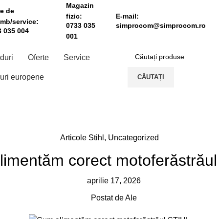
Magazin
e de
fizic:
E-mail:
mb/service:
0733 035
simprocom@simprocom.ro
 035 004
001
duri
Oferte
Service
uri europene
CĂUTAȚI
Articole Stihl
,
Uncategorized
imentăm corect motoferăstrău
aprilie 17, 2026
Postat de
Ale