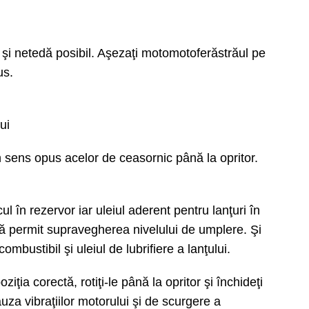
 şi netedă posibil. Aşezaţi motomotoferăstrăul pe
us.
ui
 în sens opus acelor de ceasornic până la opritor.
l în rezervor iar uleiul aderent pentru lanţuri în
 vă permit supravegherea nivelului de umplere. Şi
bustibil şi uleiul de lubrifiere a lanţului.
ţia corectă, rotiţi-le până la opritor şi închideţi
uza vibraţiilor motorului şi de scurgere a