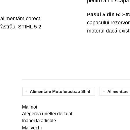
pentru a nu scăpa n
Pasul 5 din 5:
Str
capacului rezervoru
motorul dacă există
Alimentare Motoferastrau Stihl
Alimentare 
Mai noi
Alegerea uneltei de tăiat
Înapoi la articole
Mai vechi