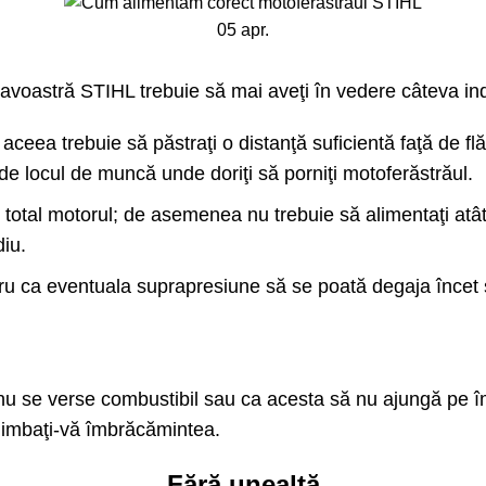
05
apr.
voastră STIHL trebuie să mai aveţi în vedere câteva ind
ceea trebuie să păstraţi o distanţă suficientă faţă de flă
ă de locul de muncă unde doriţi să porniţi motoferăstrăul.
i total motorul; de asemenea nu trebuie să alimentaţi atât
diu.
tru ca eventuala suprapresiune să se poată degaja încet ş
ă să nu se verse combustibil sau ca acesta să nu ajungă 
chimbaţi-vă îmbrăcămintea.
Fără unealtă