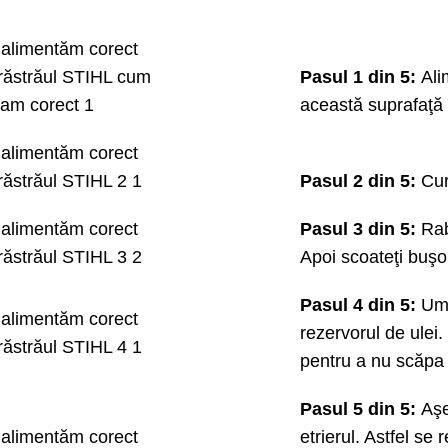
Pasul 1 din 5:
Ali
această suprafaţă în
Pasul 2 din 5:
Cur
Pasul 3 din 5:
Rab
Apoi scoateţi buşo
Pasul 4 din 5:
Ump
rezervorul de ulei
pentru a nu scăpa n
Pasul 5 din 5:
Aşez
etrierul. Astfel se