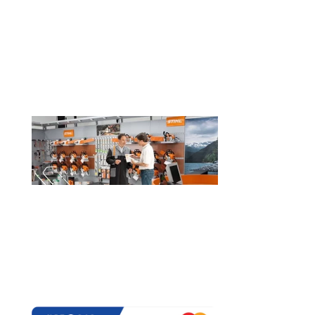
SERVICE
Oferim service pentru utilajele dintr-o
gama largă de producători, în limita
unei revizi şi/sau în limita
disponibilităţii pieselor de schimb
(daca este cazul).
Plată online prin: