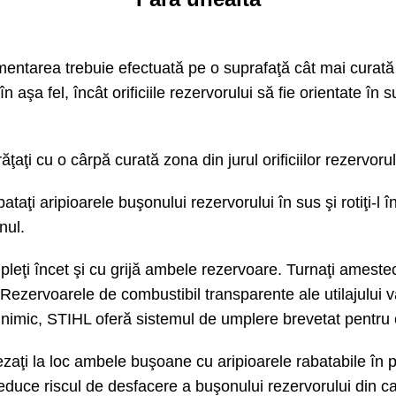
mentarea trebuie efectuată pe o suprafaţă cât mai curată
 aşa fel, încât orificiile rezervorului să fie orientate în s
ăţaţi cu o cârpă curată zona din jurul orificiilor rezervorul
ataţi aripioarele buşonului rezervorului în sus şi rotiţi-l
nul.
leţi încet şi cu grijă ambele rezervoare. Turnaţi amestecu
. Rezervoarele de combustibil transparente ale utilajului
imic, STIHL oferă sistemul de umplere brevetat pentru com
aţi la loc ambele buşoane cu aripioarele rabatabile în pozi
 reduce riscul de desfacere a buşonului rezervorului din ca