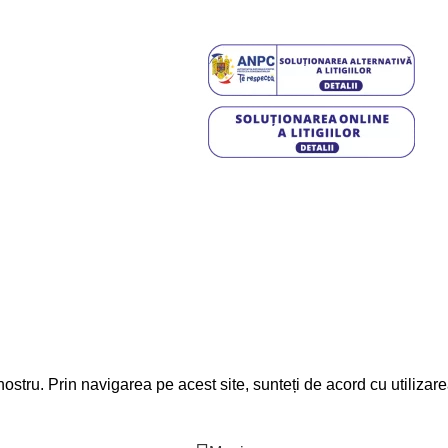
Fonduri Europene
tea Ilva Mare, nr. 366
:00 - 16:00 | S: 08:00 -
, Calea Moldovei nr. 15,
:00 - 17:00
12:00-13:00
ostru. Prin navigarea pe acest site, sunteți de acord cu utilizare