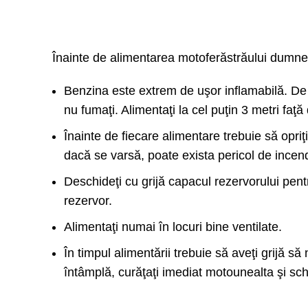
Remorci
Utilaje
Tractorașe
de
Turbine
de tuns
gard
de
gazon
viu și
zapadă
Înainte de alimentarea motoferăstrăului dumnea
arbuști
Roboți
Tractoare
de
Atomizoare și
Benzina este extrem de uşor inflamabilă. De a
tuns
Mașini
pulverizatoare
gazon
nu fumaţi. Alimentaţi la cel puţin 3 metri faţ
de
Motoburghie/Foreze
săpat
Masini
Înainte de fiecare alimentare trebuie să opriţ
șanțuri
de tocat
Prese
vegetatie
dacă se varsă, poate exista pericol de incen
de
Zdrobitoare
ulei
de struguri
Tocătoare
Deschideţi cu grijă capacul rezervorului pen
de crengi
rezervor.
și
vegetație
Alimentaţi numai în locuri bine ventilate.
Despicatoare
busteni
În timpul alimentării trebuie să aveţi grij
întâmplă, curăţaţi imediat motounealta şi s
Mori /
Batoze