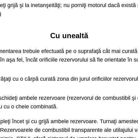
eţi grijă şi la inetanşeităţi; nu porniţi motorul dacă exist
)
Cu unealtă
mentarea trebuie efectuată pe o suprafaţă cât mai curată
 aşa fel, încât orificiile rezervorului să fie orientate în s
ăţaţi cu o cârpă curată zona din jurul orificiilor rezervorul
chideţi ambele rezervoare (rezervorul de combustibil şi ce
u cu o cheie combinată.
leţi încet şi cu grijă ambele rezervoare. Turnaţi amestecu
. Rezervoarele de combustibil transparente ale utilajului