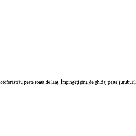
motoferăstrău peste roata de lanţ. Împingeţi şina de ghidaj peste şuruburil