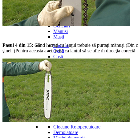
Echipamente de lucru si protectie
Incaltaminte
Imbracaminte
Ochelari
Manusi
Masti
Pasul 4 din 15:
Când lucraţi cu lanţul trebuie să purtaţi mănuşi (Din ca
Canistre
şinei. (Pentru aceasta aveţi grijă ca lanţul să se afle în direcţia corectă
Genti
Casti
Caciuli/sapca
Alte accesorii
Utilaje de curatat si menaj
Aspiratoare
Masini de spalat cu inalta presiune
Suflante/aspiratoare resturi vegetale
Roboti de curatat piscina
Detergenti
Maturi
Constructii si amenajari
Ciocane Rotopercutoare
Demolatoare
Masini de gaurit