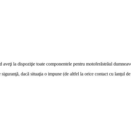
 aveţi la dispoziţie toate componentele pentru motoferăstrăul dumneavo
 siguranţă, dacă situaţia o impune (de altfel la orice contact cu lanţul d