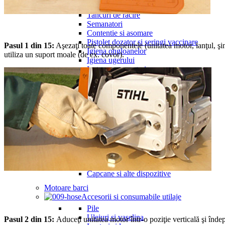
Garduri electrice si accesorii
Tancuri de racire
Semanatori
Contentie si asomare
Pistolet dozator si seringi vaccinare
Pasul 1 din 15:
Aşezaţi toate componentele (unitatea motor, lanţul, şin
Igiena ongloanelor
utiliza un suport moale (de ex. covor).
Igiena ugerului
Instrumentar veterinar
Prelucrare lapte
Perii si tesale
Capestre, coliere si hamuri
Suplimente nutritive
Incalzire
Intretinere copite si potcovit
Diverse articole cai
Diverse ferma
Diverse porci
Diverse articole vitei
Capcane si alte dispozitive
Motoare barci
Accesorii si consumabile utilaje
Pile
Uleiuri si vaselina
Pasul 2 din 15:
Aduceţi unitatea motor într-o poziţie verticală şi îndep