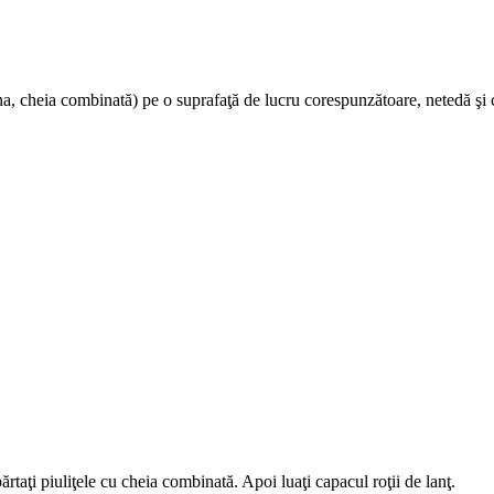
a, cheia combinată) pe o suprafaţă de lucru corespunzătoare, netedă şi cur
ărtaţi piuliţele cu cheia combinată. Apoi luaţi capacul roţii de lanţ.