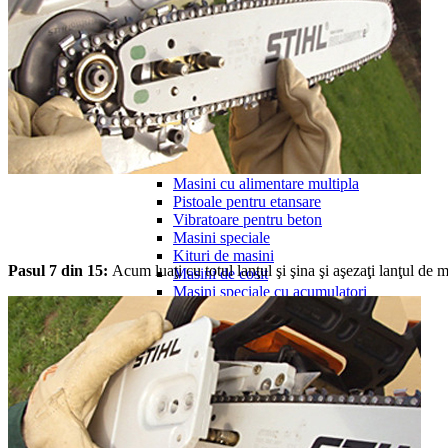
Stemuitoare
Masini pentru slefuit
Motoare
Multifunctionale constructii
Scule pneumatice
Masini capsat/batut cuie
Mașini de debitat beton/ asfalt
Suflante cu aer cald
Aparate de masurat cu laser
Masini cu alimentare multipla
Pistoale pentru etansare
Vibratoare pentru beton
Masini speciale
Kituri de masini
Pasul 7 din 15:
Acum luaţi cu totul lanţul şi şina şi aşezaţi lanţul de 
Masini de cosit
Masini speciale cu acumulatori
Lanterne
Compresoare
Aparate de sudura
Incalzitoare
Tricicluri si scutere electrice
Jucarii si accesorii
Toate Produsele