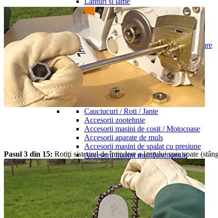
Lanturi si lame
Bujii
Acumulatori si incarcatoare
Accesorii motocositori
Accesorii motoferastraie
Accesorii motocultivatoare / motocultoare
Accesorii motosape
Accesorii tractor
Accesorii motoburghiu / foreze
Accesorii aspiratoare
Accesorii masini de debitat
Accesorii roboti de tuns gazonul
Cauciucuri / Roti / Jante
Accesorii zootehnie
Accesorii masini de cosit / Motocoase
Accesorii aparate de muls
Accesorii masini de spalat cu presiune
Pasul 3 din 15:
Rotiţi sistemul de întindere a lanţului spre spate (stân
Accesorii masini multifunctionale
Accesorii utilaje de zapada
Accesorii tractorase de tuns gazonul
Acesorii aparate de tuns
Accesorii motopompe
Accesorii atomizare
Accesorii roboti de curatat piscina
Accesorii suflante