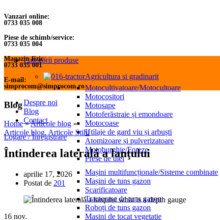
Vanzari online:
0733 035 008
Piese de schimb/service:
0733 035 004
Magazin fizic:
Categorii produse
0733 035 001
Agricultura si gradinarit
E-mail:
simprocom@simprocom.ro
Motocultivatoare/Motocultoare
Motocositori
Despre noi
Blog
Motosape
Blog
Motoferăstraie și emondoare
Contact
Motocoase
Home
»
Articole blog
»
Utilaje de gard viu și arbuști
Articole blog
,
Articole Stihl
Logare / Înregistrare
Atomizoare și pulverizatoare
Motoburghie/Foreze
Întinderea laterală a lanţului
Prese de ulei
Mașini multifuncționale/Sisteme combinate
aprilie 17, 2026
Mașini de tuns gazon
Postat de
201
Scarificatoare
Tractorașe de tuns gazon
Roboți de tuns gazon
Masini de tocat vegetatie
16
nov.