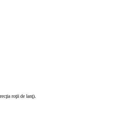
cţia roţii de lanţ).