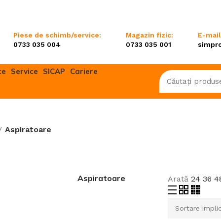
Piese de schimb/service:
Magazin fizic:
E-mail
0733 035 004
0733 035 001
simpr
te
Service
SICAP
Cariere
Aspiratoare
are/Motocultoare
Mașini multifuncționale/Sisteme
combinate
Mașini de tuns gazon
Scarificatoare
Aspiratoare
Arată
24
36
4
e și emondoare
Tractorașe de tuns gazon
Roboți de tuns gazon