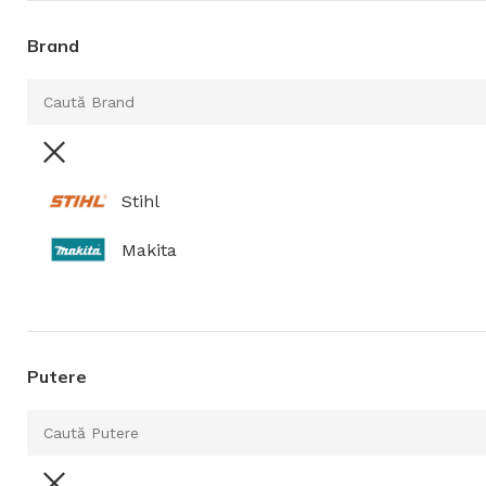
Utilaje de gard
Brand
Atomizoare și 
Motoburghie/F
Prese de ulei
Stihl
Makita
Putere