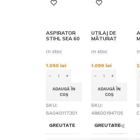
2
ASPIRATOR
UTILAJ DE
A
STIHL SEA 60
MĂTURAT
M
L – SISTEM AK
STIHL KG 550
C
(FARA AK SI
2
In stoc
In stoc
I
INCARCATOR)
2
1.050
lei
1.099
lei
2
ADAUGĂ ÎN
ADAUGĂ ÎN
COȘ
COȘ
SKU:
SKU:
S
SA040117301
48600194705
C
GREUTATE
GREUTATE
20 kg