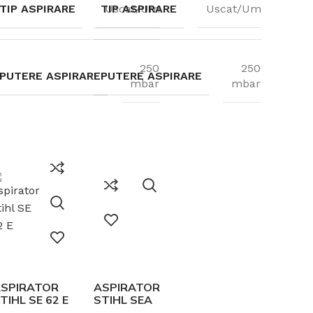
TIP ASPIRARE
TIP ASPIRARE
Uscat/Umed
Uscat/Umed
250
250
PUTERE ASPIRARE
PUTERE ASPIRARE
mbar
mbar
SPIRATOR
ASPIRATOR
TIHL SE 62 E
STIHL SEA
100 L –