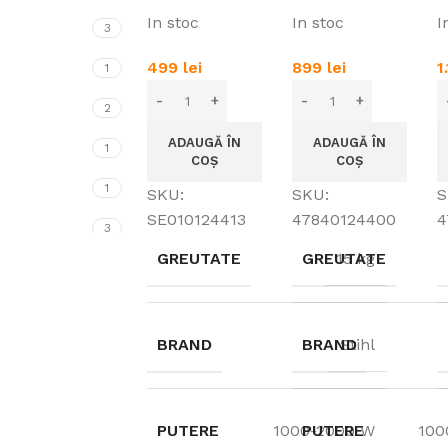
In stoc
In stoc
I
3
499
lei
899
lei
1
1
2
ADAUGĂ ÎN
ADAUGĂ ÎN
1
COȘ
COȘ
1
SKU:
SKU:
S
SE010124413
47840124400
4
3
GREUTATE
GREUTATE
15 kg
3
2
BRAND
BRAND
Stihl
1
1
3
PUTERE
1000-2000 W
PUTERE
100