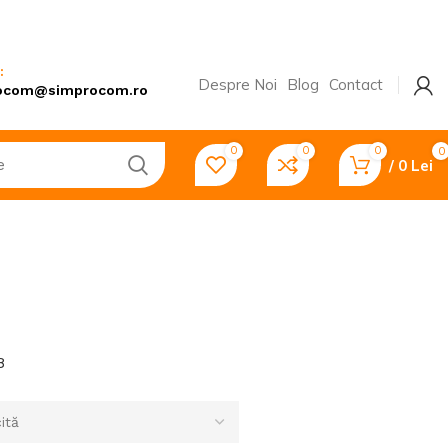
:
Despre Noi
Blog
Contact
ocom@simprocom.ro
0
0
0
0
/
0
Lei
Pompe și hidrofoare
Motopompe
Pompe submersibile
8
Transportatoare
Remorci