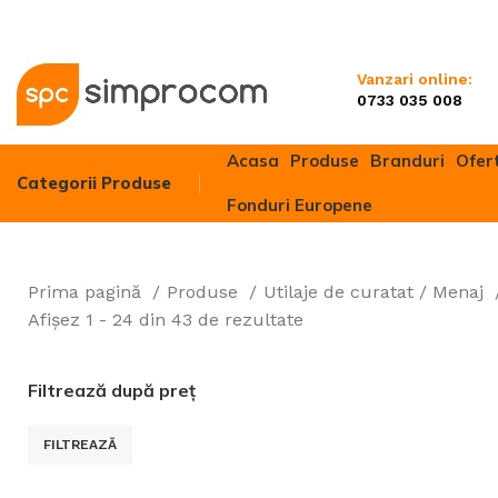
Vanzari online:
0733 035 008
Acasa
Produse
Branduri
Ofer
Categorii Produse
Fonduri Europene
Prima pagină
Produse
Utilaje de curatat / Menaj
Motocultivato
Afișez 1 - 24 din 43 de rezultate
Motocositori
Motosape
Filtrează după preț
Motoferăstrai
FILTREAZĂ
Motocoase