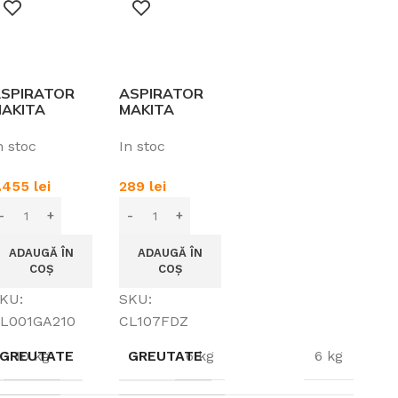
SPIRATOR
ASPIRATOR
AKITA
MAKITA
L001GA210
CL107FDZ
 ACUM. 40V
FARA ACUM
n stoc
In stoc
.0AH
(COMP. LI-ION
CXT 10
.455
lei
289
lei
ADAUGĂ ÎN
ADAUGĂ ÎN
COȘ
COȘ
KU:
SKU:
L001GA210
CL107FDZ
GREUTATE
10 kg
GREUTATE
6 kg
6 kg