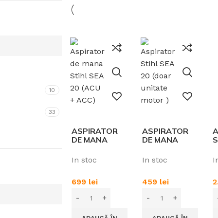
 viu și arbuști
Masini de tocat vegetatie
pulverizatoare
Tocătoare de crengi și vegetați
oreze
Despicatoare busteni
Mori / Batoze
10
33
ASPIRATOR
ASPIRATOR
A
DE MANA
DE MANA
S
STIHL SEA 20
STIHL SEA 20
E
SET (
SET ( DOAR
In stoc
In stoc
I
ACCU+ACC)
UNITATEA
MOTOR )
699
lei
459
lei
2