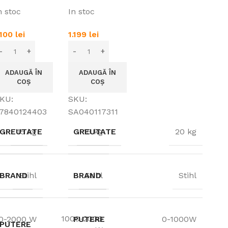
SISTEM AP
n stoc
In stoc
(FARA
ACUMULATOR
.100
lei
1.199
lei
SI
INCARCATOR)
ADAUGĂ ÎN
ADAUGĂ ÎN
COȘ
COȘ
KU:
SKU:
7840124403
SA040117311
GREUTATE
15 kg
GREUTATE
15 kg
20 kg
BRAND
Stihl
BRAND
Stihl
Stihl
1000-2000
0-2000 W
PUTERE
0-1000W
PUTERE