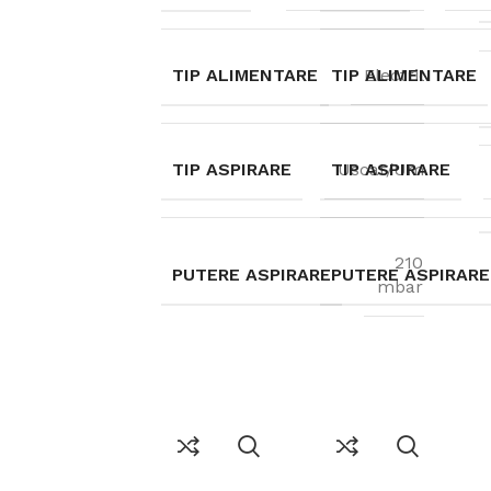
3
1
TIP ALIMENTARE
TIP ALIMENTARE
Electric
2
1
TIP ASPIRARE
TIP ASPIRARE
Uscat/Umed
1
1
210
PUTERE ASPIRARE
PUTERE ASPIRARE
mbar
1
1
2
3
2