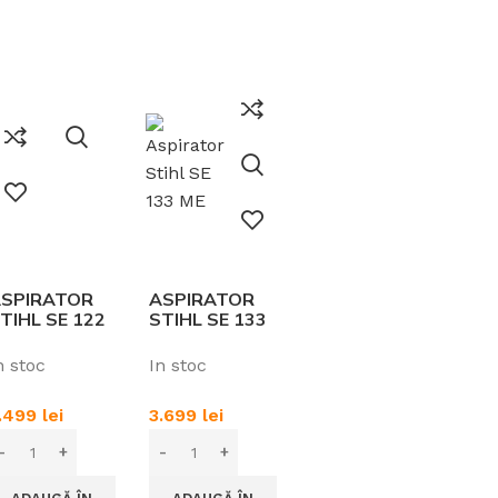
Turbine de zapadă
Tractoare
e
Mașini de săpat șanțuri
Zdrobitoare de struguri
SPIRATOR
ASPIRATOR
TIHL SE 122
STIHL SE 133
ME
n stoc
In stoc
.499
lei
3.699
lei