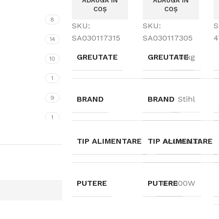
ADAUGĂ ÎN
ADAUGĂ ÎN
COȘ
COȘ
8
SKU:
SKU:
S
SA030117315
SA030117305
4
14
GREUTATE
GREUTATE
10 kg
10
1
9
BRAND
BRAND
Stihl
1
TIP ALIMENTARE
TIP ALIMENTARE
Acumulatori
PUTERE
PUTERE
0-1000W