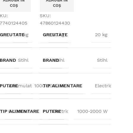
ADAUGĂ ÎN
ADAUGĂ ÎN
COȘ
COȘ
KU:
SKU:
7740124405
47860124430
GREUTATE
10 kg
GREUTATE
20 kg
20 kg
BRAND
Stihl
BRAND
Stihl
Stihl
PUTERE
Acumulatori
1000-2000 W
TIP ALIMENTARE
Electric
TIP ALIMENTARE
0-1000W
PUTERE
Electric
1000-2000 W