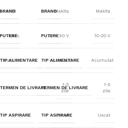
BRAND
Stihl
BRAND
Makita
Makita
PUTERE
Manual
PUTERE
30 – 40 V
10-20 V
TIP ALIMENTARE
Uscat
TIP ALIMENTARE
Acumulatori
Acumulatori
1-5
1-5
TERMEN DE LIVRARE
TERMEN DE LIVRARE
zile
zile
TIP ASPIRARE
TIP ASPIRARE
Uscat
Uscat