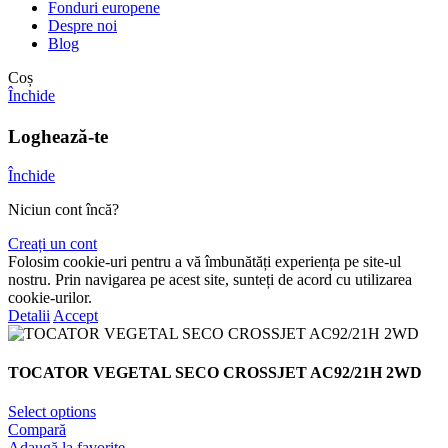
Fonduri europene
Despre noi
Blog
Coș
Închide
Loghează-te
Închide
Niciun cont încă?
Creați un cont
Folosim cookie-uri pentru a vă îmbunătăți experiența pe site-ul
nostru. Prin navigarea pe acest site, sunteți de acord cu utilizarea
cookie-urilor.
Detalii
Accept
TOCATOR VEGETAL SECO CROSSJET AC92/21H 2WD
Select options
Compară
Adaugă la favorite