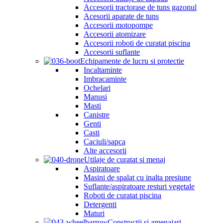
Accesorii tractorase de tuns gazonul
Acesorii aparate de tuns
Accesorii motopompe
Accesorii atomizare
Accesorii roboti de curatat piscina
Accesorii suflante
Echipamente de lucru si protectie
Incaltaminte
Imbracaminte
Ochelari
Manusi
Masti
Canistre
Genti
Casti
Caciuli/sapca
Alte accesorii
Utilaje de curatat si menaj
Aspiratoare
Masini de spalat cu inalta presiune
Suflante/aspiratoare resturi vegetale
Roboti de curatat piscina
Detergenti
Maturi
Constructii si amenajari