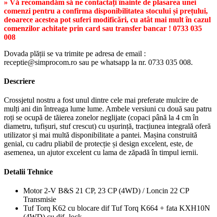
» Vă recomandăm să ne contactați înainte de plasarea unei
comenzi pentru a confirma disponibilitatea stocului și prețului,
deoarece acestea pot suferi modificări, cu atât mai mult în cazul
comenzilor achitate prin card sau transfer bancar ! 0733 035
008
Dovada plății se va trimite pe adresa de email :
receptie@simprocom.ro sau pe whatsapp la nr. 0733 035 008.
Descriere
Crossjetul nostru a fost unul dintre cele mai preferate mulcire de
mulți ani din întreaga lume lume. Ambele versiuni cu două sau patru
roți se ocupă de tăierea zonelor neglijate (copaci până la 4 cm în
diametru, tufișuri, stuf crescut) cu ușurință, tracțiunea integrală oferă
utilizator și mai multă disponibilitate a pantei. Mașina construită
genial, cu cadru pliabil de protecție și design excelent, este, de
asemenea, un ajutor excelent cu lama de zăpadă în timpul iernii.
Detalii Tehnice
Motor 2-V B&S 21 CP, 23 CP (4WD) / Loncin 22 CP
Transmisie
Tuf Torq K62 cu blocare dif Tuf Torq K664 + fata KXH10N
(4WD) cu dif -lock