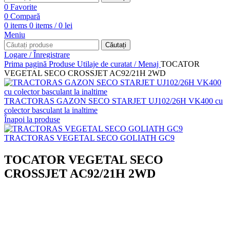
0
Favorite
0
Compară
0
items
0
items
/
0
lei
Meniu
Căutați
Logare / Înregistrare
Prima pagină
Produse
Utilaje de curatat / Menaj
TOCATOR
VEGETAL SECO CROSSJET AC92/21H 2WD
TRACTORAS GAZON SECO STARJET UJ102/26H VK400 cu
colector basculant la inaltime
Înapoi la produse
TRACTORAS VEGETAL SECO GOLIATH GC9
TOCATOR VEGETAL SECO
CROSSJET AC92/21H 2WD