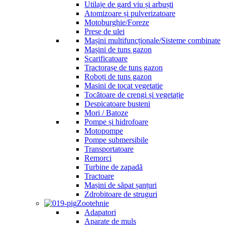
Utilaje de gard viu și arbuști
Atomizoare și pulverizatoare
Motoburghie/Foreze
Prese de ulei
Mașini multifuncționale/Sisteme combinate
Mașini de tuns gazon
Scarificatoare
Tractorașe de tuns gazon
Roboți de tuns gazon
Masini de tocat vegetatie
Tocătoare de crengi și vegetație
Despicatoare busteni
Mori / Batoze
Pompe și hidrofoare
Motopompe
Pompe submersibile
Transportatoare
Remorci
Turbine de zapadă
Tractoare
Mașini de săpat șanțuri
Zdrobitoare de struguri
Zootehnie
Adapatori
Aparate de muls