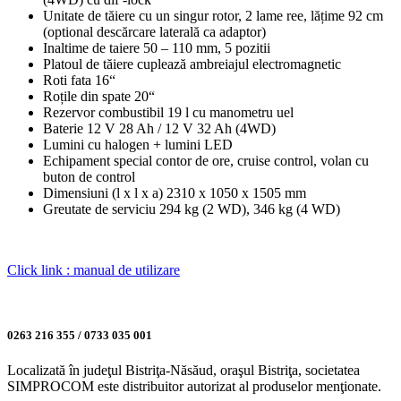
Unitate de tăiere cu un singur rotor, 2 lame ree, lățime 92 cm
(optional descărcare laterală ca adaptor)
Inaltime de taiere 50 – 110 mm, 5 pozitii
Platoul de tăiere cuplează ambreiajul electromagnetic
Roti fata 16“
Roțile din spate 20“
Rezervor combustibil 19 l cu manometru uel
Baterie 12 V 28 Ah / 12 V 32 Ah (4WD)
Lumini cu halogen + lumini LED
Echipament special contor de ore, cruise control, volan cu
buton de control
Dimensiuni (l x l x a) 2310 x 1050 x 1505 mm
Greutate de serviciu 294 kg (2 WD), 346 kg (4 WD)
Click link : manual de utilizare
0263 216 355 / 0733 035 001
Localizată în judeţul Bistriţa-Năsăud, oraşul Bistriţa, societatea
SIMPROCOM este distribuitor autorizat al produselor menţionate.