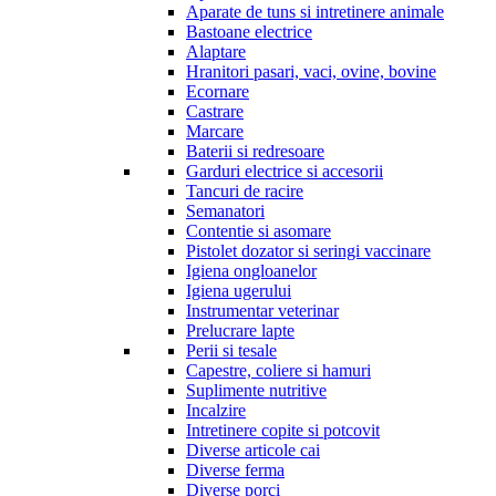
Aparate de tuns si intretinere animale
Bastoane electrice
Alaptare
Hranitori pasari, vaci, ovine, bovine
Ecornare
Castrare
Marcare
Baterii si redresoare
Garduri electrice si accesorii
Tancuri de racire
Semanatori
Contentie si asomare
Pistolet dozator si seringi vaccinare
Igiena ongloanelor
Igiena ugerului
Instrumentar veterinar
Prelucrare lapte
Perii si tesale
Capestre, coliere si hamuri
Suplimente nutritive
Incalzire
Intretinere copite si potcovit
Diverse articole cai
Diverse ferma
Diverse porci