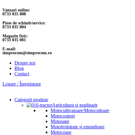
Vanzari online:
0733 035 008
Piese de schimb/service:
0733 035 004
Magazin fizic:
0733 035 001
E-mail:
simprocom@simprocom.ro
Despre noi
Blog
Contact
Logare / Înregistrare
Categorii produse
Agricultura si gradinarit
Motocultivatoare/Motocultoare
Motocositori
Motosape
Motoferăstraie și emondoare
Motocoase