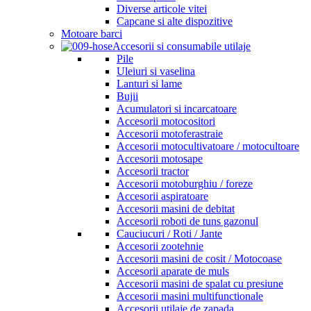
Diverse articole vitei
Capcane si alte dispozitive
Motoare barci
Accesorii si consumabile utilaje
Pile
Uleiuri si vaselina
Lanturi si lame
Bujii
Acumulatori si incarcatoare
Accesorii motocositori
Accesorii motoferastraie
Accesorii motocultivatoare / motocultoare
Accesorii motosape
Accesorii tractor
Accesorii motoburghiu / foreze
Accesorii aspiratoare
Accesorii masini de debitat
Accesorii roboti de tuns gazonul
Cauciucuri / Roti / Jante
Accesorii zootehnie
Accesorii masini de cosit / Motocoase
Accesorii aparate de muls
Accesorii masini de spalat cu presiune
Accesorii masini multifunctionale
Accesorii utilaje de zapada