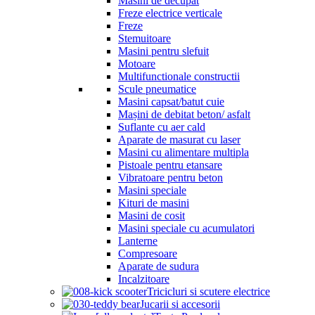
Masini de decupat
Freze electrice verticale
Freze
Stemuitoare
Masini pentru slefuit
Motoare
Multifunctionale constructii
Scule pneumatice
Masini capsat/batut cuie
Mașini de debitat beton/ asfalt
Suflante cu aer cald
Aparate de masurat cu laser
Masini cu alimentare multipla
Pistoale pentru etansare
Vibratoare pentru beton
Masini speciale
Kituri de masini
Masini de cosit
Masini speciale cu acumulatori
Lanterne
Compresoare
Aparate de sudura
Incalzitoare
Tricicluri si scutere electrice
Jucarii si accesorii