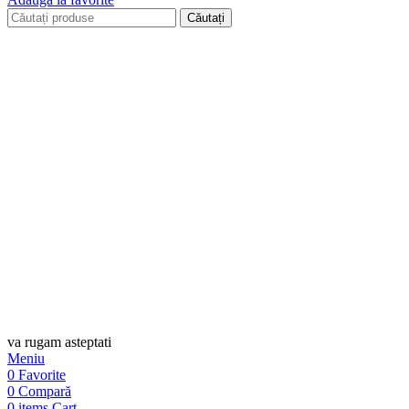
Căutați
va rugam asteptati
Meniu
0
Favorite
0
Compară
0
items
Cart