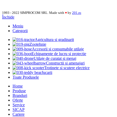
1993 - 2022 SIMPROCOM SRL. Made with
by
201.ro
♥
Închide
Meniu
Categorii
Agricultura si gradinarit
Zootehnie
Accesorii si consumabile utilaje
Echipamente de lucru si protectie
Utilaje de curatat si menaj
Constructii si amenajari
Trotinete si scutere electrice
Jucarii
Toate Produsele
Home
Produse
Branduri
Oferte
Service
SICAP
Cariere