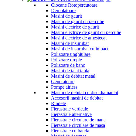
Ciocane Rotopercutoare
Demolatoare
Masini de gaurit
Masini de gaurit cu percutie
Masini electrice de gaurit
Masini electrice de gaurit cu percutie
Masini electrice de amestecat
Masini de insurubat
Masini de insurubat cu impact
Polizoare unghiulare
Polizoare drepte
Polizoare de banc
Masini de taiat tabla
Masini de debitat metal
Generatoare
Pompe airless
Masini de debitat cu disc diamantat
Accesorii masini de debitat
Rindele
Fierastraie verticale
Fierastraie alternative
Fierastraie circulare de mana
Fierastraie circulare de masa
Fierastraie cu banda