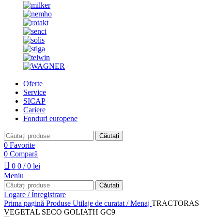
Oferte
Service
SICAP
Cariere
Fonduri europene
Căutați
0
Favorite
0
Compară
0
0
/
0
lei
Meniu
Căutați
Logare / Înregistrare
Prima pagină
Produse
Utilaje de curatat / Menaj
TRACTORAS
VEGETAL SECO GOLIATH GC9