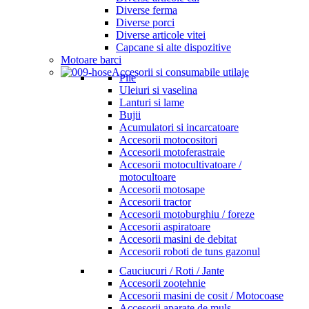
Diverse ferma
Diverse porci
Diverse articole vitei
Capcane si alte dispozitive
Motoare barci
Accesorii si consumabile utilaje
Pile
Uleiuri si vaselina
Lanturi si lame
Bujii
Acumulatori si incarcatoare
Accesorii motocositori
Accesorii motoferastraie
Accesorii motocultivatoare /
motocultoare
Accesorii motosape
Accesorii tractor
Accesorii motoburghiu / foreze
Accesorii aspiratoare
Accesorii masini de debitat
Accesorii roboti de tuns gazonul
Cauciucuri / Roti / Jante
Accesorii zootehnie
Accesorii masini de cosit / Motocoase
Accesorii aparate de muls