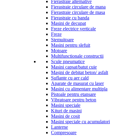
Fierastraie alternative
Fierastraie circulare de mana
Fierastraie circulare de masa
Fierastraie cu banda
Masini de decupat
Freze electrice verticale
Freze
Stemuitoare
Masini pentru slefuit
Motoare
Multifunctionale constructii
Scule pneumatice
Masini capsat/batut cuie
Mașini de debitat beton/ asfalt
Suflante cu aer cald
Aparate de masurat cu laser
Masini cu alimentare multipla
Pistoale pentru etansare
Vibratoare pentru beton
Masini speciale
Kituri de masini
Masini de cosit
Masini speciale cu acumulatori
Lanterne
Compresoare