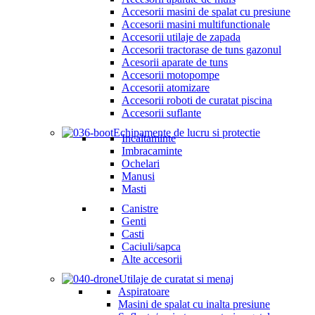
Accesorii masini de spalat cu presiune
Accesorii masini multifunctionale
Accesorii utilaje de zapada
Accesorii tractorase de tuns gazonul
Acesorii aparate de tuns
Accesorii motopompe
Accesorii atomizare
Accesorii roboti de curatat piscina
Accesorii suflante
Echipamente de lucru si protectie
Incaltaminte
Imbracaminte
Ochelari
Manusi
Masti
Canistre
Genti
Casti
Caciuli/sapca
Alte accesorii
Utilaje de curatat si menaj
Aspiratoare
Masini de spalat cu inalta presiune