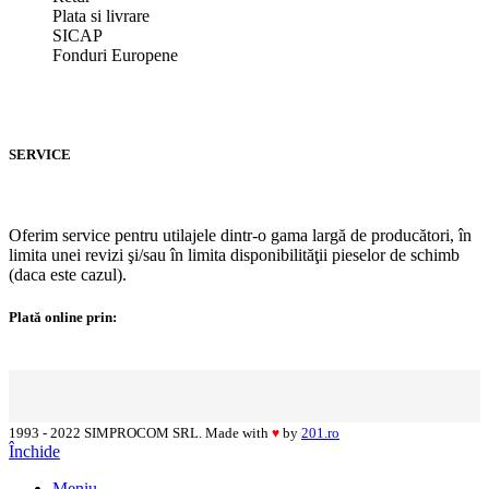
Plata si livrare
SICAP
Fonduri Europene
SERVICE
Oferim service pentru utilajele dintr-o gama largă de producători, în
limita unei revizi şi/sau în limita disponibilităţii pieselor de schimb
(daca este cazul).
Plată online prin:
1993 - 2022 SIMPROCOM SRL. Made with
by
201.ro
♥
Închide
Meniu