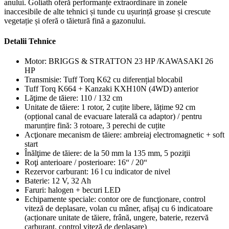
anului. Goliath oferă performanțe extraordinare în zonele
inaccesibile de alte tehnici și tunde cu ușurință groase și crescute
vegetație și oferă o tăietură fină a gazonului.
Detalii Tehnice
Motor: BRIGGS & STRATTON 23 HP /KAWASAKI 26
HP
Transmisie: Tuff Torq K62 cu diferențial blocabil
Tuff Torq K664 + Kanzaki KXH10N (4WD) anterior
Lăţime de tăiere: 110 / 132 cm
Unitate de tăiere: 1 rotor, 2 cuțite libere, lățime 92 cm
(opțional canal de evacuare laterală ca adaptor) / pentru
marunțire fină: 3 rotoare, 3 perechi de cuțite
Acţionare mecanism de tăiere: ambreiaj electromagnetic + soft
start
Înălţime de tăiere: de la 50 mm la 135 mm, 5 poziţii
Roţi anterioare / posterioare: 16“ / 20“
Rezervor carburant: 16 l cu indicator de nivel
Baterie: 12 V, 32 Ah
Faruri: halogen + becuri LED
Echipamente speciale: contor ore de funcţionare, control
viteză de deplasare, volan cu mâner, afișaj cu 6 indicatoare
(acționare unitate de tăiere, frână, ungere, baterie, rezervă
carburant, control viteză de deplasare)