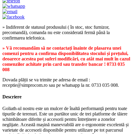
» Indiferent de statusul produsului ( în stoc, stoc furnizor,
precomandă), comanda nu este considerată fermă până la
confirmarea telefonica.
» Vă recomandăm să ne contactați înainte de plasarea unei
comenzi pentru a confirma disponibilitatea stocului și prețului,
deoarece acestea pot suferi modificări, cu atât mai mult în cazul
comenzilor achitate prin card sau transfer bancar ! 0733 035
008
Dovada plății se va trimite pe adresa de email :
receptie@simprocom.ro sau pe whatsapp la nr. 0733 035 008.
Descriere
Goliath-ul nostru este un mulcer de înaltă performanță pentru toate
tipurile de terenuri. Este un purtător unic de trei platforme de tăiere
schimbătoare diferite și accesorii pentru întreținere a zonelor
neglijate. Această mașină manevrabilă are o ergonomie excelentă și
varietate de accesorii disponibile pentru utilizare pe tot parcursul