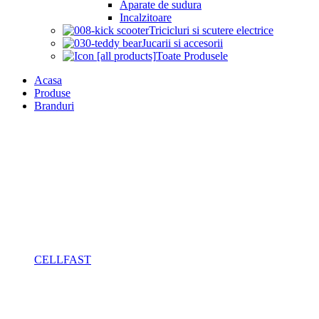
Aparate de sudura
Incalzitoare
Tricicluri si scutere electrice
Jucarii si accesorii
Toate Produsele
Acasa
Produse
Branduri
CELLFAST