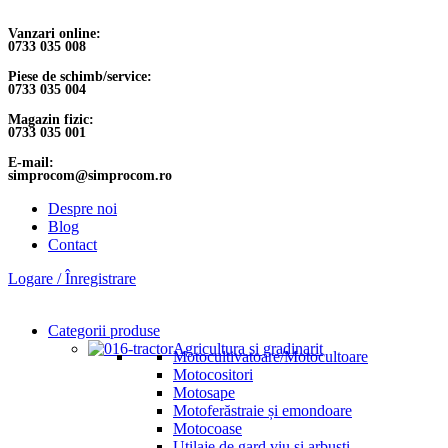
Vanzari online:
0733 035 008
Piese de schimb/service:
0733 035 004
Magazin fizic:
0733 035 001
E-mail:
simprocom@simprocom.ro
Despre noi
Blog
Contact
Logare / Înregistrare
Categorii produse
Agricultura si gradinarit
Motocultivatoare/Motocultoare
Motocositori
Motosape
Motoferăstraie și emondoare
Motocoase
Utilaje de gard viu și arbuști