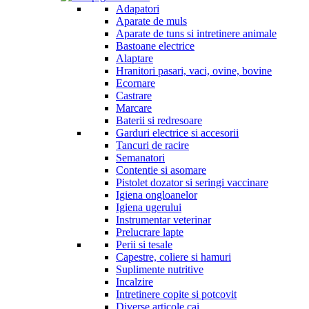
Adapatori
Aparate de muls
Aparate de tuns si intretinere animale
Bastoane electrice
Alaptare
Hranitori pasari, vaci, ovine, bovine
Ecornare
Castrare
Marcare
Baterii si redresoare
Garduri electrice si accesorii
Tancuri de racire
Semanatori
Contentie si asomare
Pistolet dozator si seringi vaccinare
Igiena ongloanelor
Igiena ugerului
Instrumentar veterinar
Prelucrare lapte
Perii si tesale
Capestre, coliere si hamuri
Suplimente nutritive
Incalzire
Intretinere copite si potcovit
Diverse articole cai