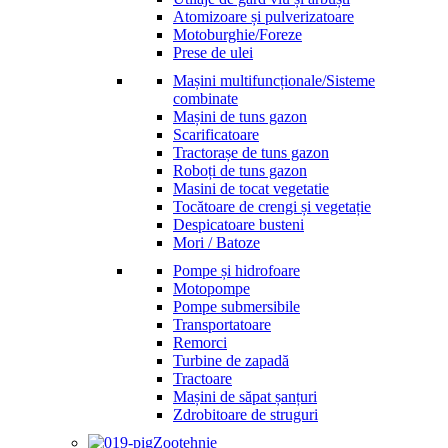
Atomizoare și pulverizatoare
Motoburghie/Foreze
Prese de ulei
Mașini multifuncționale/Sisteme
combinate
Mașini de tuns gazon
Scarificatoare
Tractorașe de tuns gazon
Roboți de tuns gazon
Masini de tocat vegetatie
Tocătoare de crengi și vegetație
Despicatoare busteni
Mori / Batoze
Pompe și hidrofoare
Motopompe
Pompe submersibile
Transportatoare
Remorci
Turbine de zapadă
Tractoare
Mașini de săpat șanțuri
Zdrobitoare de struguri
Zootehnie