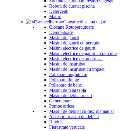
Suflante/aspiratoare resturi vegetale
Roboti de curatat piscina
Detergenti
Maturi
Constructii si amenajari
Ciocane Rotopercutoare
Demolatoare
Masini de gaurit
Masini de gaurit cu percutie
Masini electrice de gaurit
Masini electrice de gaurit cu percutie
Masini electrice de amestecat
Masini de insurubat
Masini de insurubat cu impact
Polizoare unghiulare
Polizoare drepte
Polizoare de banc
Masini de taiat tabla
Masini de debitat metal
Generatoare
Pompe airless
Masini de debitat cu disc diamantat
Accesorii masini de debitat
Rindele
Fierastraie verticale