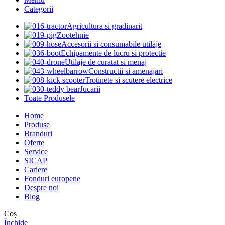
Categorii
Agricultura si gradinarit
Zootehnie
Accesorii si consumabile utilaje
Echipamente de lucru si protectie
Utilaje de curatat si menaj
Constructii si amenajari
Trotinete si scutere electrice
Jucarii
Toate Produsele
Home
Produse
Branduri
Oferte
Service
SICAP
Cariere
Fonduri europene
Despre noi
Blog
Coș
Închide